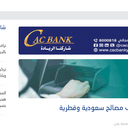
شاه
ترام
بالب
تركي
وباكس
المج
هجوم
بتسر
ف مصالح سعودية وقطرية