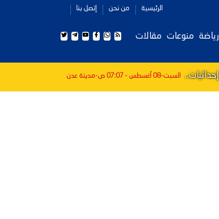
الرئيسية
من نحن
إتصل بنا
رياضة
منوعات
مقالات
داثيات..
السبت-08 أغسطس - 07:07 ص
-مدينة عدن