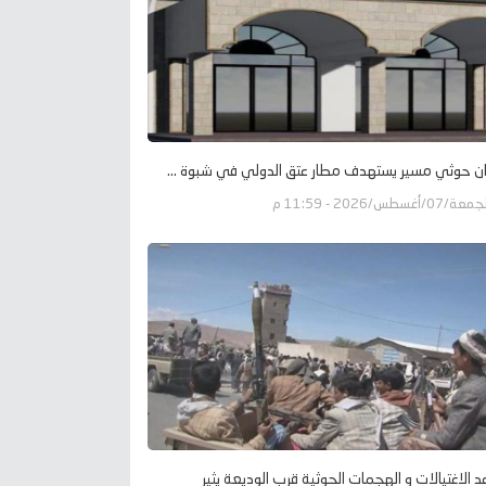
ن حوثي مسير يستهدف مطار عتق الدولي في شبوة ...
عة/07/أغسطس/2026 - 11:59 م
د الاغتيالات و الهجمات الحوثية قرب الوديعة يثير