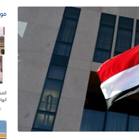
موا
المج
اتهام
السب