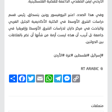
الأردني أيمن الصفدي، الداعمة للقضية الفلسطينية.
وفي هذا الصدد، اعتبر البروفيسور رونين يتسحاق، رئيس قسم
دراسات الشرق الأوسط في الكلية الأكاديمية الجليل الغربي
والباحث في مركز دايان لدراسات الشرق الأوسط وإفريقيا في
جامعة تل أبيب، أن هذه ليست أزمة من شأنها أن تضر بالعلاقات
بين الدولتين.
#إسرائيل #فلسطين #غزة #الأردن
📎 RT ARABIC
C
M
T
W
E
T
F
ا
o
e
e
h
m
w
a
ن
p
s
l
a
a
i
c
ش
y
s
e
t
i
t
e
ر
b
t
l
s
g
e
L
o
e
A
r
n
i
o
r
p
a
g
n
k
p
m
e
k
متعلقات
r