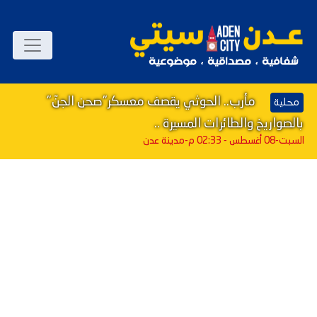
مأرب.. الحوثي يقصف معسكر"صحن الجنّ"
محلية
بالصواريخ والطائرات المسيرة ..
السبت-08 أغسطس - 02:33 م
-مدينة عدن