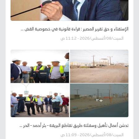
الإستفتاء و حق تقرير المصير : قراءة قانونية في خصوصية القض ...
السبت/08/أغسطس/2026 - 11:12 ص
تدشن أعمال تأهيل وسفلتة طريق تقاطع البريقة – بئر أحمد – الحر ...
السبت/08/أغسطس/2026 - 11:09 ص