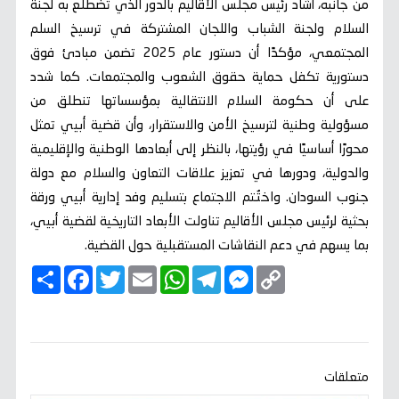
من جانبه، أشاد رئيس مجلس الأقاليم بالدور الذي تضطلع به لجنة
السلام ولجنة الشباب واللجان المشتركة في ترسيخ السلم
المجتمعي، مؤكدًا أن دستور عام 2025 تضمن مبادئ فوق
دستورية تكفل حماية حقوق الشعوب والمجتمعات. كما شدد
على أن حكومة السلام الانتقالية بمؤسساتها تنطلق من
مسؤولية وطنية لترسيخ الأمن والاستقرار، وأن قضية أبيي تمثل
محورًا أساسيًا في رؤيتها، بالنظر إلى أبعادها الوطنية والإقليمية
والدولية، ودورها في تعزيز علاقات التعاون والسلام مع دولة
جنوب السودان. واختُتم الاجتماع بتسليم وفد إدارية أبيي ورقة
بحثية لرئيس مجلس الأقاليم تناولت الأبعاد التاريخية لقضية أبيي،
بما يسهم في دعم النقاشات المستقبلية حول القضية.
C
M
T
W
E
T
F
ا
o
e
e
h
m
w
a
ن
p
s
l
a
a
i
c
ش
y
s
e
t
i
t
e
ر
b
t
l
s
g
e
L
o
e
A
r
n
i
o
r
p
a
g
n
k
p
m
e
k
متعلقات
r