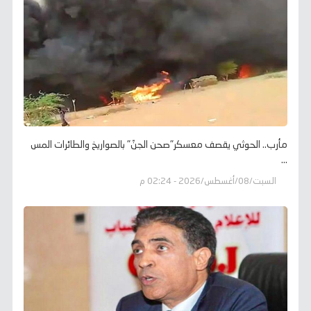
مأرب.. الحوثي يقصف معسكر"صحن الجنّ" بالصواريخ والطائرات المس
...
السبت/08/أغسطس/2026 - 02:24 م