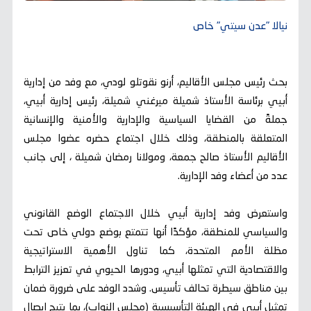
نيالا "عدن سيتي" خاص
بحث رئيس مجلس الأقاليم، أرنو نقوتلو لودي، مع وفد من إدارية
أبيي برئاسة الأستاذ شميلة ميرغني شميلة، رئيس إدارية أبيي،
جملةً من القضايا السياسية والإدارية والأمنية والإنسانية
المتعلقة بالمنطقة، وذلك خلال اجتماع حضره عضوا مجلس
الأقاليم الأستاذ صالح جمعة، ومولانا رمضان شميلة ، إلى جانب
عدد من أعضاء وفد الإدارية.
واستعرض وفد إدارية أبيي خلال الاجتماع الوضع القانوني
والسياسي للمنطقة، مؤكدًا أنها تتمتع بوضع دولي خاص تحت
مظلة الأمم المتحدة، كما تناول الأهمية الاستراتيجية
والاقتصادية التي تمثلها أبيي، ودورها الحيوي في تعزيز الترابط
بين مناطق سيطرة تحالف تأسيس. وشدد الوفد على ضرورة ضمان
تمثيل أبيي في الهيئة التأسيسية (مجلس النواب)، بما يتيح إيصال