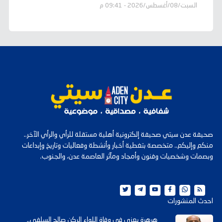
السبت/08/أغسطس/2026 - 09:41 م
صحيفة عدن سيتي صحيفة إلكترونية أهلية مستقلة للرأي والرأي الآخر..
منكم وإليكم.. متخصصة بتغطية أخبار وأنشطة وفعاليات وتاريخ وإبداعات
وبصمات وشخصيات وفنون وأمجاد ومآثر العاصمة عدن، والجنوب.
احدث المنشورات
هرهرة يعزي في وفاة اللواء الركن صالح السلفي..