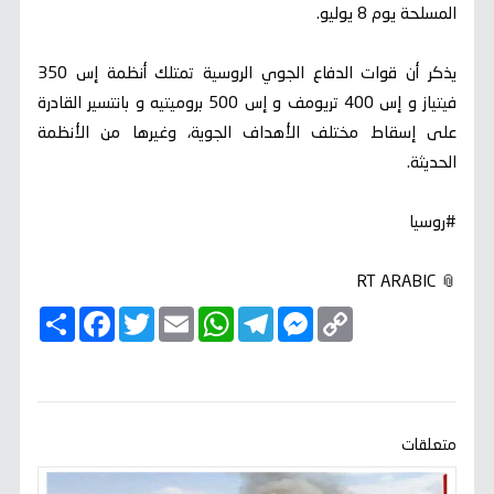
المسلحة يوم 8 يوليو.
يذكر أن قوات الدفاع الجوي الروسية تمتلك أنظمة إس 350
فيتياز و إس 400 تريومف و إس 500 بروميتيه و بانتسير القادرة
على إسقاط مختلف الأهداف الجوية، وغيرها من الأنظمة
الحديثة.
#روسيا
📎 RT ARABIC
C
M
T
W
E
T
F
ا
o
e
e
h
m
w
a
ن
p
s
l
a
a
i
c
ش
y
s
e
t
i
t
e
ر
b
t
l
s
g
e
L
o
e
A
r
n
i
o
r
p
a
g
n
k
p
m
e
k
متعلقات
r