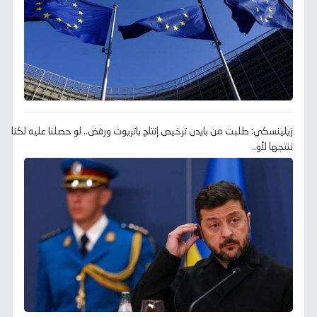
زيلينسكي: طلبت من بايدن ترخيص إنتاج باتريوت ورفض.. لو حصلنا عليه لكنا
ننتجها لأو..