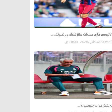
ن توريس خارج حسابات هانز فليك وبرشلونة.. ...
09/أغسطس/2026 - 10:08 ص
يفكر جوزيه مورينيو..؟ ...