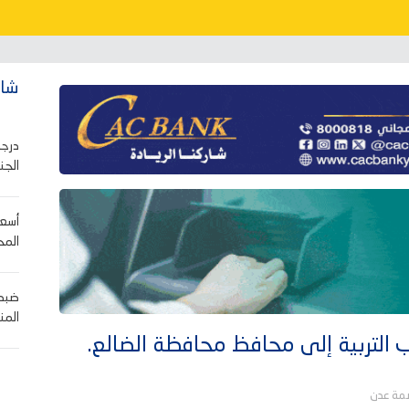
شاه
درجا
الجن
أسعا
المح
ضبط 
المن
التربية إلى محافظ محافظة الضالع.