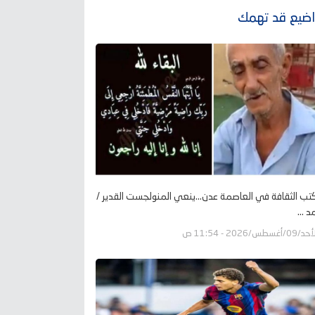
ضيع قد تهمك
تب الثقافة في العاصمة عدن...ينعي المنولجست القدير /
 ...
09/أغسطس/2026 - 11:54 ص