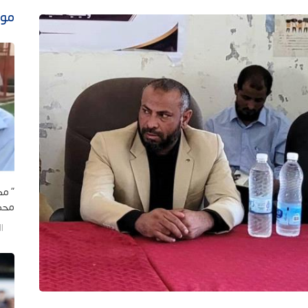
موا
" مك
محمد
الأحد/