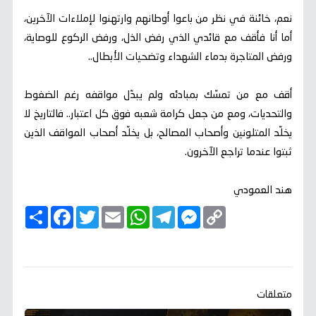
نعم، خائنة في نظر من باعوا أوطانهم وارتهنوا لإملاءات الآخرين،
أما أنا فأقف مع قائدي الذي رفض الذل، ورفض الركوع للوصاية،
ورفض المتاجرة بدماء الشهداء وتضحيات الأبطال..
أقف مع من تمسّك بمبادئه ولم يبدّل مواقفه رغم الضغوط
والتحديات، ومع من جعل كرامة شعبه فوق كل اعتبار.. فالتاريخ لا
يخلّد المتلونين وأصحاب المصالح، بل يخلّد أصحاب المواقف الذين
ثبتوا عندما تراجع الآخرون.
هند العمودي
C
M
T
W
E
T
F
ا
o
e
e
h
m
w
a
ن
p
s
l
a
a
i
c
ش
y
s
e
t
i
t
e
ر
b
t
l
s
g
e
L
o
e
A
r
n
i
o
r
p
a
g
n
k
p
m
e
k
متعلقات
r