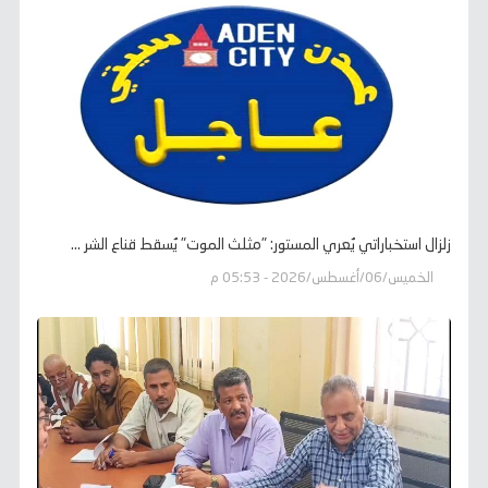
زلزال استخباراتي يُعري المستور: "مثلث الموت" يُسقط قناع الشر ...
الخميس/06/أغسطس/2026 - 05:53 م