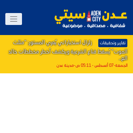
زلزال استخباراتي يُعري المستور: "مثلث
تقارير وتحقيقات
الموت" يُسقط قناع الشرعية ويكشف أخطر مخططات خالد
الع..
الجمعة-07 أغسطس - 05:11 ص
-مدينة عدن