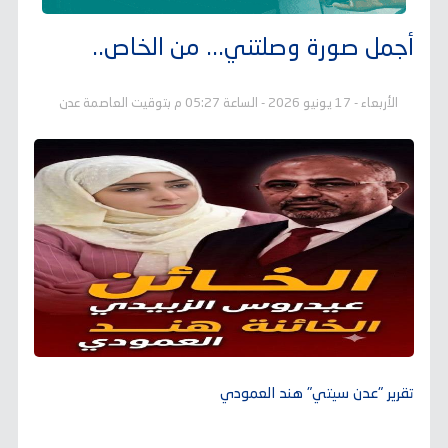
أجمل صورة وصلتني... من الخاص..
الأربعاء - 17 يونيو 2026 - الساعة 05:27 م بتوقيت العاصمة عدن
تقرير "عدن سيتي" هند العمودي