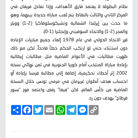
نظام البطولة لا يعتمد فارق الأهداف، وإذا تعادل فريقان في
المركز الثاني والثالث بالنقاط يتم لعب مباراة جديدة بينهما، وهو
ما حدث بين إيرلندا الشمالية وتشيكوسلوفاكيا (2-1) وويلز
والمجر (2-1) والاتحاد السوفيتي وإنجلترا (1-0).
قرر الاتحاد الدولي في عام 1978 إلغاء جميع مباريات الإعادة
دون استثناء، حتى لو ارتكب الحكم خطأ فادحاً، لكن مع ذلك
ظهرت مطالبات في الأعوام الماضية مثل مطالبات إيطالية
بإعادة مباراة المنتخب أمام كوريا الجنوبية في ثمن نهائي نسخة
2002 إثر أخطاء تحكيمية، إضافة إلى مطالبة فرنسا بإعادة أو
احتساب هدف أنطوان غريزمان في مرمى تونس خلال النسخة
الماضية من كأس العالم، لكن "فيفا" رفض واعتمد فوز "نسور
قرطاج" بهدف دون رد.
C
M
T
W
E
T
F
ا
o
e
e
h
m
w
a
ن
p
s
l
a
a
i
c
ش
y
s
e
t
i
t
e
ر
b
t
l
s
g
e
L
o
e
A
r
n
i
o
r
p
a
g
n