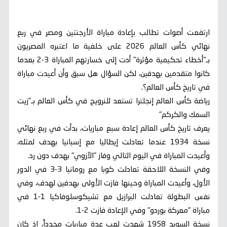
ارتفعت أصوات تطالب بإعادة مباراة الأرجنتين ومصر في ربع
نهائي كأس العالم 2026 على خلفية ما اعتبره المصريون
بـ"أخطاء تحكيمية مؤثرة" أدت إلى خسارتهم المباراة 3-2 بعدما
كانوا متقدمين بهدفين، لكن السؤال هل سبق وأن أعيدت مباراة
في تاريخ كأس العالم؟.
رياضة كأس العالم إنجلترا تستعد للنرويج في كأس العالم بـ"زيت
السمك والكركم"
يعرف تاريخ كأس العالم إعادة سبع مباريات، بدأت في ربع نهائي
نسخة 1934 عندما تعادلت إيطاليا مع إسبانيا بهدف لمثله،
وأعيدت المباراة في اليوم التالي وفاز "الآزوي" بهدف دون رد.
وفي النسخة اللاحقة تعادلت كوبا مع رومانيا 3-3 في الدور
الأول، وأعيدت المباراة وحينها فازت الأولى بهدفين لهدف، وفي
نفس البطولة تعادلت البرازيل مع تشيكوسلوفاكيا 1-1 في
مباراة "معركة بوردو" وفي الإعادة فازت 2-1.
نسخة السويد 1958 شهدت لعب عدة مباريات مجدداً، إذ كان