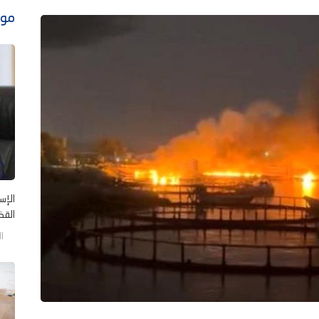
موا
الإس
القض 
السب