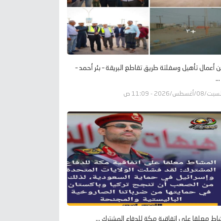
 أعمال تأهيل وسفلتة طريق تقاطع البريقة – بئر أحمد –
..
ت/08/أغسطس/2026 - 11:09 ص
اط معلقا على اتفاقية مكة للدفاع المشترك ...