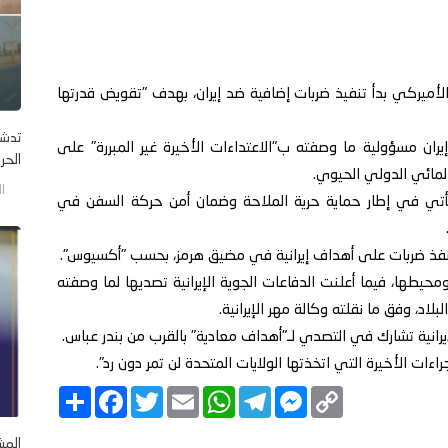
ش الأميركي بدأ تنفيذ ضربات إضافية ضد إيران، بهدف "تقويض قدرتها
تدشن
إيران مسؤولية ما وصفته ب"الاعتداءات الأخيرة غير المبررة" على
الحر .
المائي الدولي الحيوي.
السب
 تأتي في إطار حماية حرية الملاحة وضمان أمن حركة السفن في
نفذ ضربات على أهداف إيرانية في مضيق هرمز، بحسب "أكسيوس".
حيطها، فيما أعلنت الدفاعات الجوية الإيرانية تصديها لما وصفته
اد، وفق ما نقلته وكالة مهر الإيرانية.
لإيرانية تشارك في التصدي لـ"أهداف معادية" بالقرب من بندر عباس.
جراءات الأخيرة التي اتخذتها الولايات المتحدة لن تمر دون رد".
C
M
T
W
E
T
F
ا
o
e
e
h
m
w
a
ن
p
s
l
a
a
i
c
ش
y
s
e
t
i
t
e
ر
المش