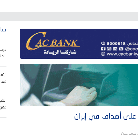
شاه
درجا
الجن
ارتف
فعالي
الشي
عقوب
على أهداف في إيران