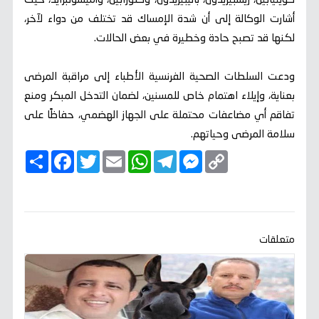
كويتيابين، ريسبيريدون، باليبيريدون، وكلوزابين، وأميسولبرايد، حيث
أشارت الوكالة إلى أن شدة الإمساك قد تختلف من دواء لآخر،
لكنها قد تصبح حادة وخطيرة في بعض الحالات.
ودعت السلطات الصحية الفرنسية الأطباء إلى مراقبة المرضى
بعناية، وإيلاء اهتمام خاص للمسنين، لضمان التدخل المبكر ومنع
تفاقم أي مضاعفات محتملة على الجهاز الهضمي، حفاظًا على
سلامة المرضى وحياتهم.
C
M
T
W
E
T
F
ا
o
e
e
h
m
w
a
ن
p
s
l
a
a
i
c
ش
y
s
e
t
i
t
e
ر
b
t
l
s
g
e
L
o
e
A
r
n
i
o
r
p
a
g
n
k
p
m
e
k
متعلقات
r