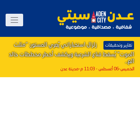
زلزال استخباراتي يُعري المستور: "مثلث
تقارير وتحقيقات
الموت" يُسقط قناع الشرعية ويكشف أخطر مخططات خالد
الع..
الخميس-06 أغسطس - 11:03 م
-مدينة عدن