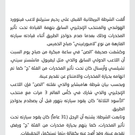
ألقت الشرطة البريطانية القبض على رحيم ستيرلنغ لاعب فينوورد
الهولندي والمنتخب الإنجليزي السابق بتهمة القيادة تحت تأثير
المخدرات وذلك بعدما صدم حواجز الطريق أثناء قيادته سيارته
الفارهة من نوع "لامبورغيني" صباح الخميس.
وكشفت صحيفة "الصن" في ساعة مبكرة من صباح يوم السبت
أن اللاعب الدولي السابق والذي مثل ليفربول، مانشستر سيتي،
تشيلسي وأرسنال كان تحت تأثير المخدرات من الفئة "ج" كما تم
اتهامه بحيازة المخدرات والامتناع عن تقديم عينة.
وبحسب بيان شرطة هامبشاير والذي نقلته "الصن" فإن اللاعب
الإنجليزي والذي شارك في كأس العالم 3 مرات مع منتخب
"الأسود الثلاثة" كان يقود سيارته بتهور قبل أن يصطدم بحواجز
الطريق.
وتابعت الشرطة: يشتبه أن الرجل (31 عاماً) كان يقود سيارته تحت
تأثير المخدرات، كما يتهم بحيازة مخدرات من الفئة "ج" ورفض
تقديم عينة، وقد أفرج عنه بكفالة ريثما تستكمل التحقيقات.