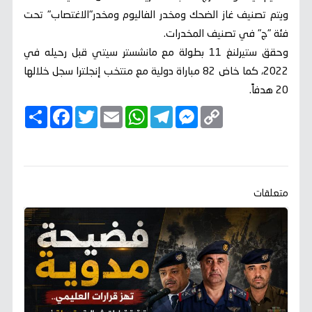
ويتم تصنيف غاز الضحك ومخدر الفاليوم ومخدر"الاغتصاب" تحت
فئة "ج" في تصنيف المخدرات.
وحقق ستيرلنغ 11 بطولة مع مانشستر سيتي قبل رحيله في
2022، كما خاض 82 مباراة دولية مع منتخب إنجلترا سجل خلالها
20 هدفاً.
C
M
T
W
E
T
F
ا
o
e
e
h
m
w
a
ن
p
s
l
a
a
i
c
ش
y
s
e
t
i
t
e
ر
b
t
l
s
g
e
L
o
e
A
r
n
i
o
r
p
a
g
n
k
p
m
e
k
متعلقات
r