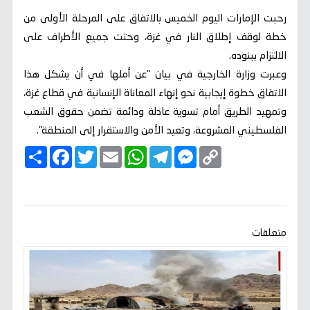
رحبت الإمارات اليوم الخميس بالاتفاق على المرحلة الأولى من
خطة لوقف إطلاق النار في غزة، وحثت جميع الأطراف على
الالتزام ببنوده.
وعبرت وزارة الخارجية في بيان "عن أملها في أن يشكل هذا
الاتفاق خطوة إيجابية نحو إنهاء المعاناة الإنسانية في قطاع غزة،
وتمهيد الطريق أمام تسوية عادلة ودائمة تضمن حقوق الشعب
الفلسطيني المشروعة، وتعيد الأمن والاستقرار إلى المنطقة".
C
M
T
W
E
T
F
ا
o
e
e
h
m
w
a
ن
p
s
l
a
a
i
c
ش
y
s
e
t
i
t
e
ر
b
t
l
s
g
e
L
o
e
A
r
n
i
o
r
p
a
g
n
k
p
m
e
k
متعلقات
r