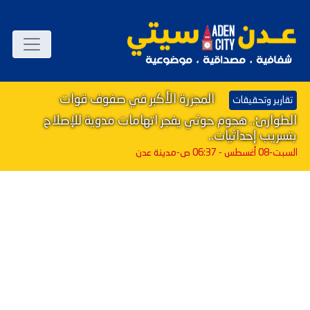
المجزرة الأكبر في صفوف قوات
تقارير وتحقيقات
الطوارئ.. هجوم حوثي يفجر اتهامات مدوية للإصلاح
بتسريب إحداثيات..
السبت-08 أغسطس - 06:37 ص
-مدينة عدن