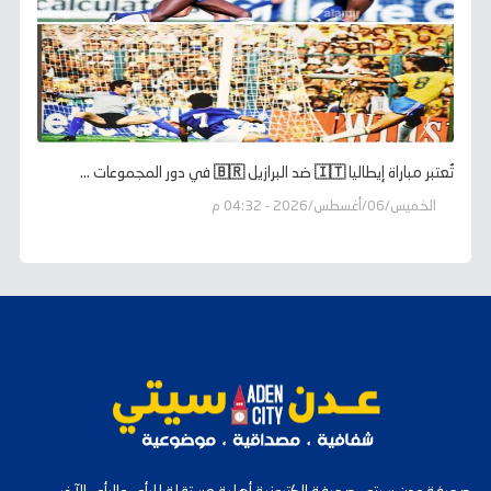
تُعتبر مباراة إيطاليا 🇮🇹 ضد البرازيل 🇧🇷 في دور المجموعات ...
الخميس/06/أغسطس/2026 - 04:32 م