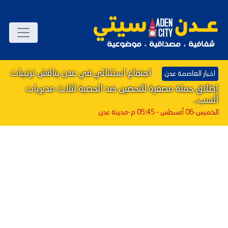
اجتماع استثنائي في عدن يناقش ترتيبات
اخبار العاصمة عدن
إطلاق حملة مصغرة للتحصين ضد الحصبة لثلاث مديريات
السب..
الخميس-06 أغسطس - 05:45 م
-مدينة عدن