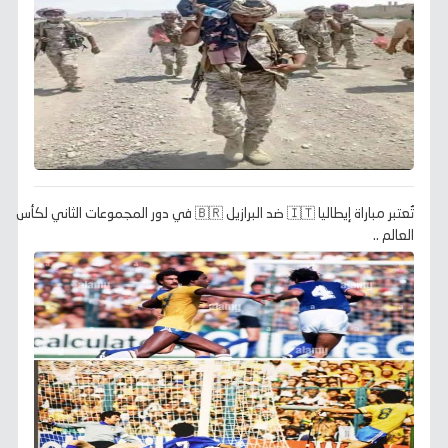
تُعتبر مباراة إيطاليا 🇮🇹 ضد البرازيل 🇧🇷 في دور المجموعات الثاني لكأس
العالم ..