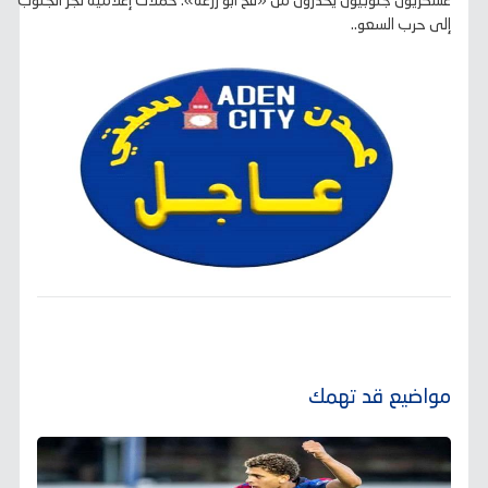
عسكريون جنوبيون يحذرون من «فخ أبو زرعة»: حملات إعلامية لجرّ الجنوب
إلى حرب السعو..
مواضيع قد تهمك