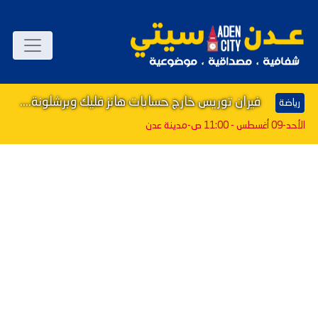
فيران توريس خارج حسابات هانز فليك وبرشلونة....
رياضة
الأحد-09 أغسطس - 11:00 ص
-مدينة عدن