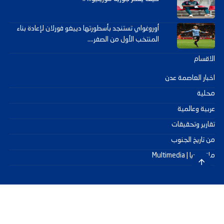
أوروغواي تستنجد بأسطورتها دييغو فورلان لإعادة بناء
المنتخب الأول من الصفر....
الاقسام
اخبار العاصمة عدن
محلية
عربية وعالمية
تقارير وتحقيقات
من تاريخ الجنوب
ملتيميديا | Multimedia
جميع الحقوق محفوظة ©
2026
@ - صحيفة عدن سيتي
تصميم وتطوير -
ITU-TEAM