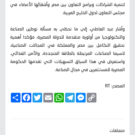
لتنمية الشراكات وبرامج التعاون بين مصر وأشقائها الأعضاء في
مجلس التعاون لدول الخليج العربية.
وأشار عبد العاطي، إلى ما تحظى به مسألة توطين الصناعة
والتكنولوجيا من أولوية متقدمة للدولة المصرية، مؤكدا أهمية
تحقيق التكامل بين مصر والمملكة في المجالات الصناعية،
لاسيما الصناعات المرتبطة بالطاقة المتجددة، والأمن الغذائي.
واستعرض في هذا السياق التسهيلات التي تقدمها الحكومة
المصرية للمستثمرين في مجال الصناعة.
المصدر: RT
C
M
T
W
E
T
F
ا
o
e
e
h
m
w
a
ن
p
s
l
a
a
i
c
ش
y
s
e
t
i
t
e
ر
b
t
l
s
g
e
L
o
e
A
r
n
i
o
r
p
a
g
n
k
p
m
e
k
متعلقات
r