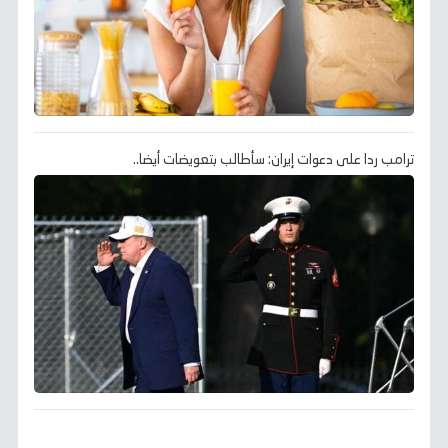
ترامب ردا على دعوات إيران: سأطالب بتعويضات أيضا..