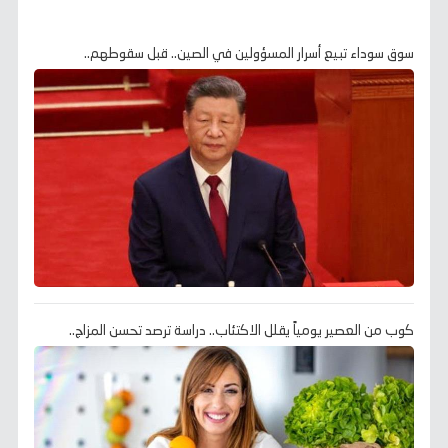
سوق سوداء تبيع أسرار المسؤولين في الصين.. قبل سقوطهم..
كوب من العصير يومياً يقلل الاكتئاب.. دراسة ترصد تحسن المزاج..