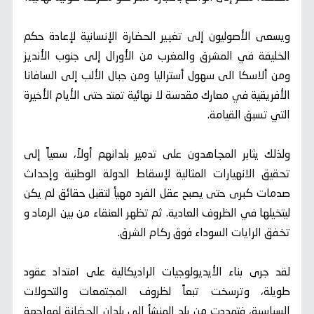
ويسعى الأصوليون إلى تغيير الحضارة الإنسانية لإعادة حكم
الخليفة في المشرق والمغرب من الأورال إلى جنوب الأنديز
ومن ألاسكا الى سهول أستراليا ومن جبال الألب إلى السافانا
الأفريقية في معارك مقدسة لا نهائية تمتد حتى الأيام الأخيرة
التي تسبق القيامة.
ولذلك يثابر المجاهدون على تدمير بلدانهم أولاً، سعياً إلى
تحقيق الانهيارات المثالية لإسقاط الدولة الوطنية وإحداث
صدمات كبرى حتى يصبح عقل الفرد مهيأ لتقبل حقائق لم يكن
ليتخيلها في الظروف العادية. ثم تظهر العنقاء من بين الرماد و
تخفق الرايات السوداء فوق ركام الشرق.
لقد جرى بناء الأيديولوجيات الراديكالية على امتداد عقود
طويلة، وترسخت تبعاً لظروف المجتمعات والتحولات
السياسية، فتمددت من بلد المنشأ إلى بلدان الحضانة لمواجهة