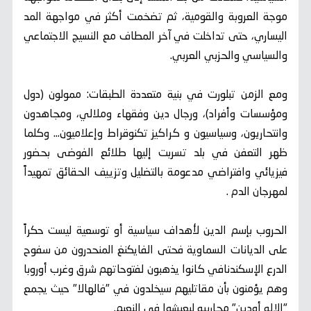
موجة العروبة والقومية، ثم تضخمت أكثر في مواجهة المد
اليساري، حتى تداخلت في آخر المطاف مع النسيج الاجتماعي
والسياسي والحزبي العربي.
ومع الزمن تبلورت في بنية متعددة الطبقات: ممولون (دول
ومؤسسات وأفراد)، ورجال دين وفقهاء وملالي، ومجاهدون
وانتحاريون، وسياسيون و كراكيز تكنوقراط وإعلاميون… وكلما
ظهر التعفن في بلد تسربت إليها طلائع الفوضى بحضور
فيزيائي وافتراضي مدعومة بالتضليل وتزييف الحقائق تمهيداً
لمهرجان الدم .
الحروب بإسم الدين لأهداف سياسية أو توسعية ليست حكراً
على الديانات السماوية فحتى الفايكنغ المنحدرون من سفوح
الدرع الإسكندنافي كانوا يذهبون لفتوحاتهم شرق وغرب أوروبا
وهم يؤمنون بأن مقاتليهم سيخلدون في "فالهالا" حيث يجمع
"الإله أودين" محاربيه ليعيشوا في النعيم.