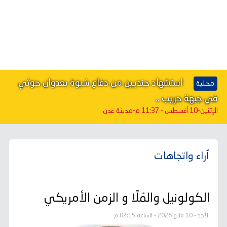
استشهاد جنديين من دفاع شبوة بعدوان حوثي
محلية
في جبهة حريب ..
الإثنين-10 أغسطس - 11:37 م
-مدينة عدن
ٱراء واتجاهات
الكولونيل والمُلّا و الزمن الأمريكي
الأحد - 10 مايو 2026 - الساعة 02:15 م