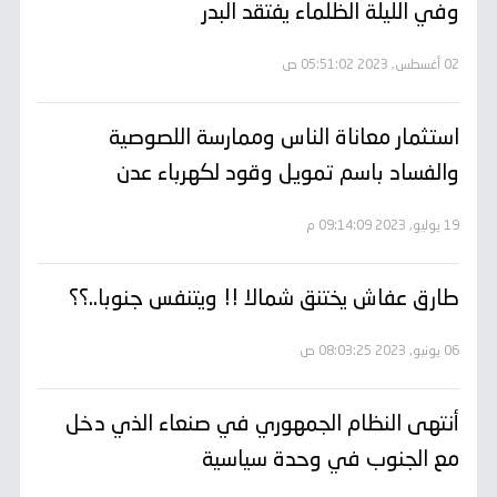
وفي الليلة الظلماء يفتقد البدر
02 أغسطس, 2023 05:51:02 ص
استثمار معاناة الناس وممارسة اللصوصية
والفساد باسم تمويل وقود لكهرباء عدن
19 يوليو, 2023 09:14:09 م
طارق عفاش يختنق شمالا !! ويتنفس جنوبا..؟؟
06 يونيو, 2023 08:03:25 ص
أنتهى النظام الجمهوري في صنعاء الذي دخل
مع الجنوب في وحدة سياسية