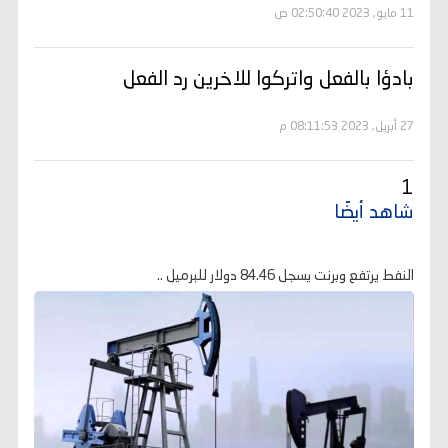
11 مايو, 2023 02:50:40 ص
بادؤا بالفعل واتركوا للاخرين رد الفعل
27 أبريل, 2023 08:11:53 م
1
شاهد أيضًا
النفط يرتفع وبرنت يسجل 84.46 دولار للبرميل ..