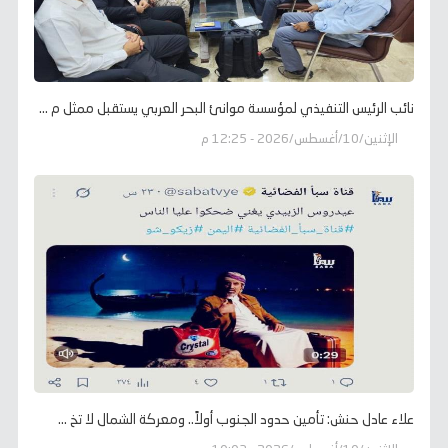
نائب الرئيس التنفيذي لمؤسسة موانئ البحر العربي يستقبل ممثل م ...
الإثنين/10/أغسطس/2026 - 12:25 م
علاء عادل حنش: تأمين حدود الجنوب أولاً.. ومعركة الشمال لا تخ ...