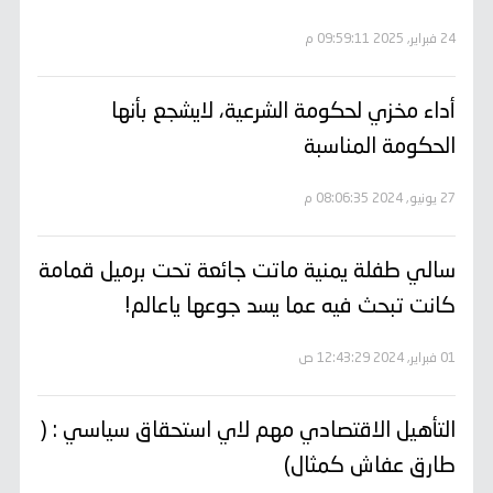
24 فبراير, 2025 09:59:11 م
أداء مخزي لحكومة الشرعية، لايشجع بأنها
الحكومة المناسبة
27 يونيو, 2024 08:06:35 م
سالي طفلة يمنية ماتت جائعة تحت برميل قمامة
كانت تبحث فيه عما يسد جوعها ياعالم!
01 فبراير, 2024 12:43:29 ص
التأهيل الاقتصادي مهم لاي استحقاق سياسي : (
طارق عفاش كمثال)