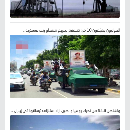
الحوثيون يشيّعون 10 من قتلاهم بينهم منتحلو رتب عسكرية ..
واشنطن قلقة من تحرك روسيا والصين إزاء استنزاف ترسانتها في إيـران ..