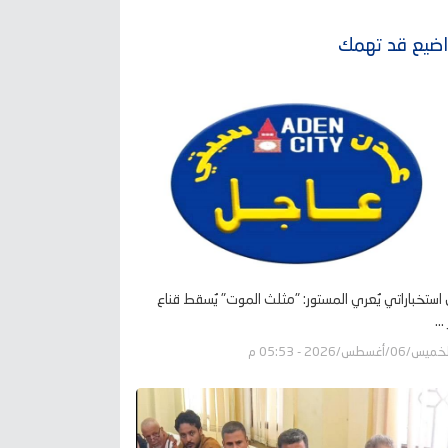
ضيع قد تهمك
ل استخباراتي يُعري المستور: "مثلث الموت" يُسقط قناع
..
يس/06/أغسطس/2026 - 05:53 م