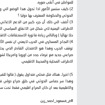
للمواطن في أعلى صوره.
2) كيف ستسير الأمور اذا تحول هذا الوضع الي و
الحوثي والحكومة المعترف بها دوليا ؟
3) أضف الي ذلك أن جزء كبير من الدعم الاغاث
الاطراف اليمنية لاي شكل من الاتفاق السياسي ال
حلا نهائيا ) وبالتالي زيادة فاتورة الاستحقاقات ا
4) النجاح العسكري في الحرب لايعني ان نفس الآ
توقف الحرب وهذا هو الامتحان القادم الذي يحا
صراعي جديد مع غرماء جدد من اوروبا وامريكا لش
الاطراف المحلية والمحيط الاقليمي.
5) اخيرا.. هناك مثل محلي متداول يقول ( قالوا للقبيلي حرب، قال القبيلي جاء الرزق)
وهذا سر حماس الحوثي في خلق صراع دولي في 
والاقليمية بعد ان كان الصراع اقليمي فقط تحت سق
#م_مسعود_احمد_زين