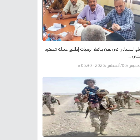
اع استثنائي في عدن يناقش ترتيبات إطلاق حملة مصغرة
صي ...
يس/06/أغسطس/2026 - 05:30 م