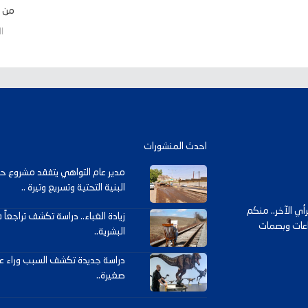
من ا
الخم
احدث المنشورات
مدير عام التواهي يتفقد مشروع ح
البنية التحتية وتسريع وتيرة ..
ي الآخر.. منكم
زيادة الغباء.. دراسة تكشف تراجعاً
داعات وبصمات
البشرية..
دراسة جديدة تكشف السبب وراء ع
صغيرة..