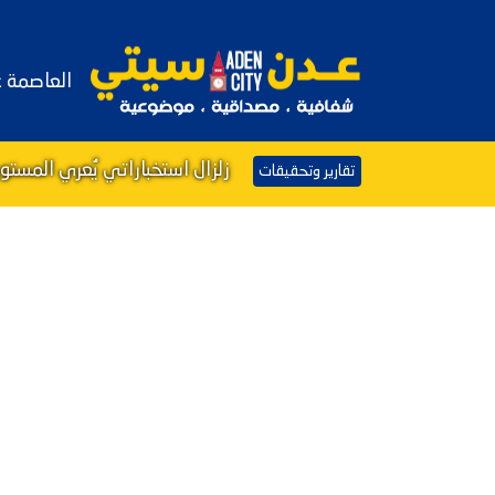
العاصمة 
زلزال استخباراتي يُعري المست
تقارير وتحقيقات