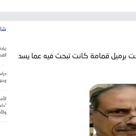
شاه
زياد
ت برميل قمامة كانت تبحث فيه عما يسد
القد
دراس
وجود
الأم
"داع
والأ