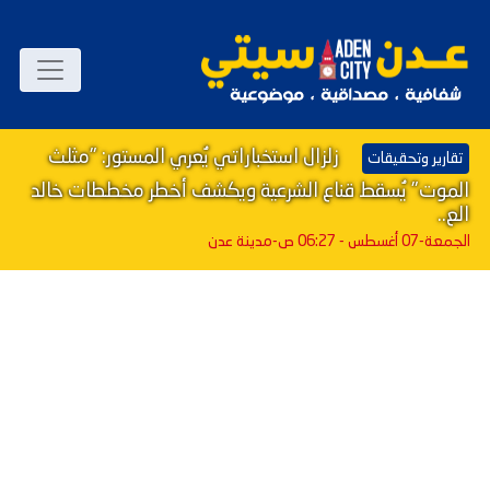
زلزال استخباراتي يُعري المستور: "مثلث
تقارير وتحقيقات
الموت" يُسقط قناع الشرعية ويكشف أخطر مخططات خالد
الع..
الجمعة-07 أغسطس - 06:27 ص
-مدينة عدن