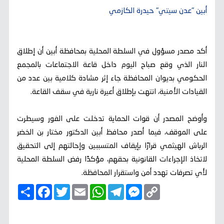
أبين "عدن سيتي" حيدرة الكازمي
أكد مصدر مسؤول في السلطة المحلية بمحافظة أبين أن إطلاق
النار الذي وقع صباح اليوم داخل قاعة الاجتماعات بالمجمع
الحكومي بديوان المحافظة جاء إثر مشادة كلامية بين عدد من
القيادات الأمنية، انتهت بإطلاق أعيرة نارية في سقف القاعة.
وأوضح المصدر أن قوات الحماية تدخلت على الفور وسيطرت
على الموقف، فيما أصدر محافظ أبين الدكتور مختار بن الخضر
الرباش الهيثمي قرارًا بإيقاف المتسببين وإحالتهم إلى التحقيق
لاتخاذ الإجراءات القانونية بحقهم، مؤكدًا رفض السلطة المحلية
لأي تصرفات تهدد أمن واستقرار المحافظة.
C
M
T
W
E
T
F
ا
o
e
e
h
m
w
a
ن
p
s
l
a
a
i
c
ش
y
s
e
t
i
t
e
ر
b
t
l
s
g
e
L