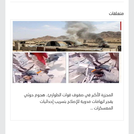
o
e
A
r
n
i
o
r
p
a
g
n
k
p
m
e
k
متعلقات
r
المجزرة الأكبر في صفوف قوات الطوارئ.. هجوم حوثي
يفجر اتهامات مدوية للإصلاح بتسريب إحداثيات
المعسكرات ...