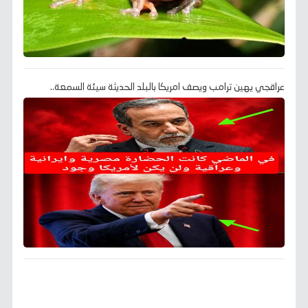
عراقجي يهين ترامب ويصف امريكا بالبلد الحديثة سيئة السمعة..