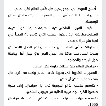
- أعشق العودة إلى الجذور..حين كان كأس العالم لكل العالم..
- أحن لخبز بطولات كأس العالم المفتوحة والمتاحة لكل سكان
البسيطة..
- كرة القرن الماضي..كرة نظيفة..خالية من كربنة
التكنولوجيا..كرة الإثارة..كرة الصخب التي تؤمن بأن الخطأ في
لعبة بشر شر لابد منه..
- بطولات كأس العالم في ذلك القرن..تثير الجدل اللذيذ..كل
بطولة تحمل كما هائلا من الجدل الذي فاق جدل أهل بيزنطة
حول البيضة والدجاجة..
- مونديال العالم كان لحظات فارقة لكل العالم..
-المعجزات الكروية في بطولة كأس العالم ولدت في قرن كان
يعج بنجوم لا يمكن أن تتكرر..
- كاسترو صاحب الذراع المبتورة في أول مونديال.. إرادة صلبة
صنعتها الكرة الجماهيرية الخالية من فيروس التشفير..
- تسديدة مهاجم إنجلترا جيف هيرست التي غيرت بوصلة مونديال
1966..