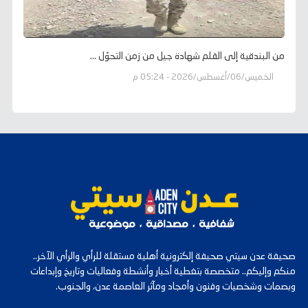
من البندقية إلى القلم شهادة جيل من زمن التحوّل ...
الخميس/06/أغسطس/2026 - 05:24 م
صحيفة عدن سيتي صحيفة إلكترونية أهلية مستقلة للرأي والرأي الآخر..
منكم وإليكم.. متخصصة بتغطية أخبار وأنشطة وفعاليات وتاريخ وإبداعات
وبصمات وشخصيات وفنون وأمجاد ومآثر العاصمة عدن، والجنوب.