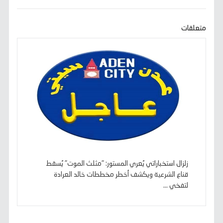
b
t
l
s
g
e
L
o
e
A
r
n
i
o
r
p
a
g
n
k
p
m
e
k
متعلقات
r
زلزال استخباراتي يُعري المستور: "مثلث الموت" يُسقط
قناع الشرعية ويكشف أخطر مخططات خالد العرادة
لتفخي ...