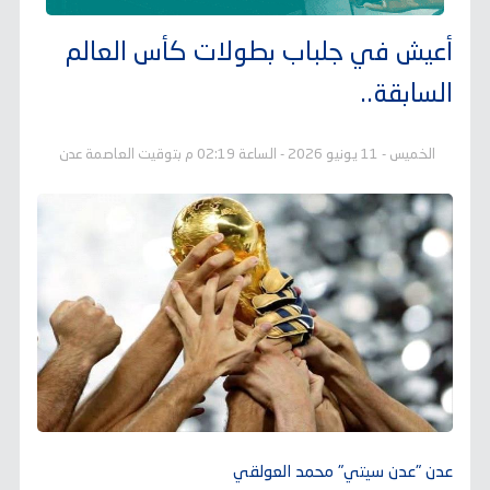
أعيش في جلباب بطولات كأس العالم
السابقة..
الخميس - 11 يونيو 2026 - الساعة 02:19 م بتوقيت العاصمة عدن
عدن "عدن سيتي" محمد العولقي