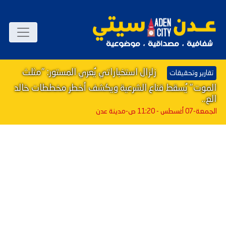
زلزال استخباراتي يُعري المستور: "مثلث
تقارير وتحقيقات
الموت" يُسقط قناع الشرعية ويكشف أخطر مخططات خالد
الع..
الجمعة-07 أغسطس - 11:20 ص
-مدينة عدن