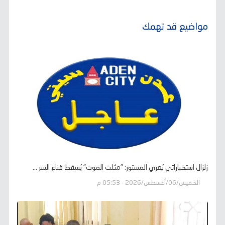
مواضيع قد تهمك
زلزال استخباراتي يُعري المستور: "مثلث الموت" يُسقط قناع الشر ...
الخميس/06/أغسطس/2026 - 05:53 م