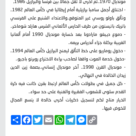
مونديال 1970..ثم أخرى لا تقل جمالا بين فرنسا والبرازيل 1986,
- اختناق أجمل سامبا برازيلية أمام إيطاليا في كأس العالم 1982..
وتألق باولو روسي غير المتوقع..والاعتداء الشنيع على الفرنسي
باتريك باتيستون من طرف الحارس الألماني الشرس هارلد شوماخر..
- دموع دييغو مارادونا بعد خسارة مونديال 1990 أمام ألمانيا
الغربية بركلة جزاء أندرياس بريمه..
- دخول روماريو على خط التألق ليمنح البرازيل كأس العالم 1994..
-دخول خدمة الموت واقفا لصاحب براءة الاختراع روبرتو باجيو..
- مونديال القرن 1998.. آخر مونديال إنساني..بصمة زين الدين
زيدان الخالدة في النهائي..
- كل جميل في بطولات كأس العالم ارتبط بقرن كانت فيه كرة
القدم سلوى للشعوب الفقيرة والغنية على حد سواء..
الخيار متاح لكم لتسجيل ذكريات أخرى خالدة لا يتسع المجال
للخوض فيها..
C
M
T
W
E
T
F
ا
o
e
e
h
m
w
a
ن
p
s
l
a
a
i
c
ش
y
s
e
t
i
t
e
ر