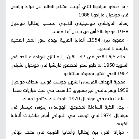
- يد دييغو مارادونا التي ألهبت مشاعر العالم بين مؤيد ورافض
في مونديال مارادونا 1986..
رسالة الدوتشي موسيليني للاعبي منتخب إيطاليا مونديال
1938..عودوا بالكأس من باريس أو الموت..
- معجزة بيرن 1954.. ألمانيا الغربية تهدم سور المجر العظيم
بطريقة لا تصدق..
- ملك كرة القدم في ذلك القرن بيليه انتزع شهادة ميلاده في
السويد 1958..ثم ظهر سحر العصفور غارنشيا في مونديال تشيلي
1962 الذي اشتهر بمعركة سانتياغو..
- معجزة الهداف الفرنسي الشهير جوست فونتين هداف مونديال
1958 برقم عالمي غير مسبوق 13 هدفا في ست مباريات فقط..
- سامبا بيليه في مونديال 1970 بالمكسيك..ختامها مسك..
- نبض الكرة الشاملة لمخترعها الهولندي رينوس ميتشلز في
مونديال 1974الذي توقف في النهائي أمام ماكينات ألمانيا
الغربية..
- مباراة القرن بين إيطاليا وألمانيا الغربية في نصف نهائي