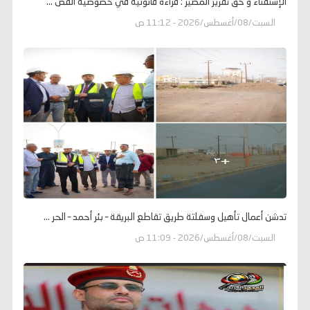
الإستفتاء و حق تقرير المصير : قراءة قانونية في خصوصية القض ...
السبت/08/أغسطس/2026 - 11:12 ص
تدشن أعمال تأهيل وسفلتة طريق تقاطع البريقة – بئر أحمد – الحر ...
السبت/08/أغسطس/2026 - 11:09 ص