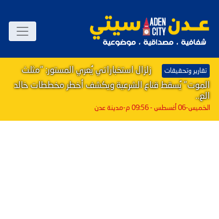
زلزال استخباراتي يُعري المستور: "مثلث
تقارير وتحقيقات
الموت" يُسقط قناع الشرعية ويكشف أخطر مخططات خالد
الع..
الخميس-06 أغسطس - 09:56 م
-مدينة عدن