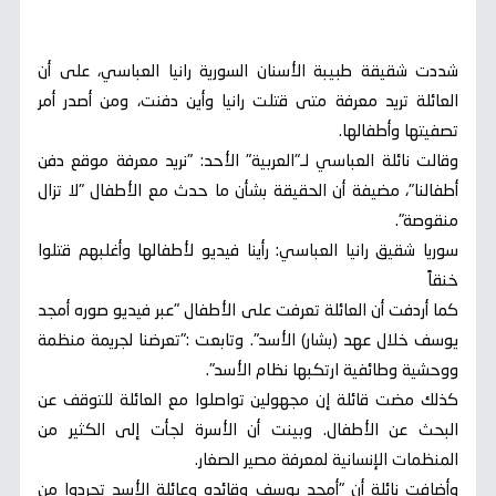
شددت شقيقة طبيبة الأسنان السورية رانيا العباسي، على أن
العائلة تريد معرفة متى قتلت رانيا وأين دفنت، ومن أصدر أمر
تصفيتها وأطفالها.
وقالت نائلة العباسي لـ"العربية" الأحد: "نريد معرفة موقع دفن
أطفالنا"، مضيفة أن الحقيقة بشأن ما حدث مع الأطفال "لا تزال
منقوصة".
سوريا شقيق رانيا العباسي: رأينا فيديو لأطفالها وأغلبهم قتلوا
خنقاً
كما أردفت أن العائلة تعرفت على الأطفال "عبر فيديو صوره أمجد
يوسف خلال عهد (بشار) الأسد". وتابعت :"تعرضنا لجريمة منظمة
ووحشية وطائفية ارتكبها نظام الأسد".
كذلك مضت قائلة إن مجهولين تواصلوا مع العائلة للتوقف عن
البحث عن الأطفال. وبينت أن الأسرة لجأت إلى الكثير من
المنظمات الإنسانية لمعرفة مصير الصغار.
وأضافت نائلة أن "أمجد يوسف وقائده وعائلة الأسد تجردوا من