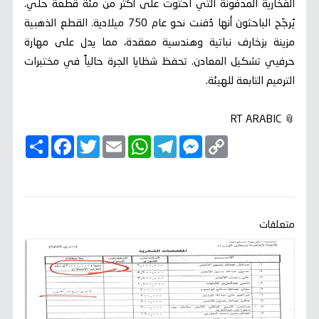
الفخارية المدفونة التي احتوت على أكثر من مئة قطعة حلي.
يُرجّح الباحثون أنها دُفنت نحو عام 750 ميلادية. القطع الذهبية
مزينة بزخارف نباتية وهندسية معقدة، مما يدل على مهارة
حرفيي تشكيل المعادن. تحفظ شظايا الجرة حالياً في مختبرات
الترميم التابعة للهيئة.
📎 RT ARABIC
C
M
T
W
E
T
F
ا
o
e
e
h
m
w
a
ن
p
s
l
a
a
i
c
ش
y
s
e
t
i
t
e
ر
b
t
l
s
g
e
L
o
e
A
r
n
i
o
r
p
a
g
n
k
p
m
e
k
متعلقات
r