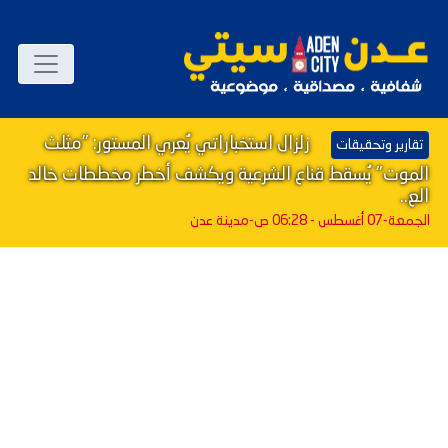
زلزال استخباراتي يُعري المستور: "مثلث
تقارير وتحقيقات
الموت" يُسقط قناع الشرعية ويكشف أخطر مخططات خالد
الع..
الجمعة-07 أغسطس - 06:28 ص
-مدينة عدن