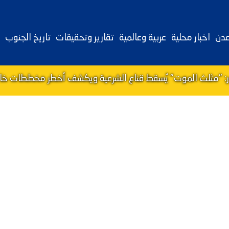
عدن
اخبار محلية
عربية وعالمية
تقارير وتحقيقات
تاريخ الجنوب
ور: "مثلث الموت" يُسقط قناع الشرعية ويكشف أخطر مخططات خالد