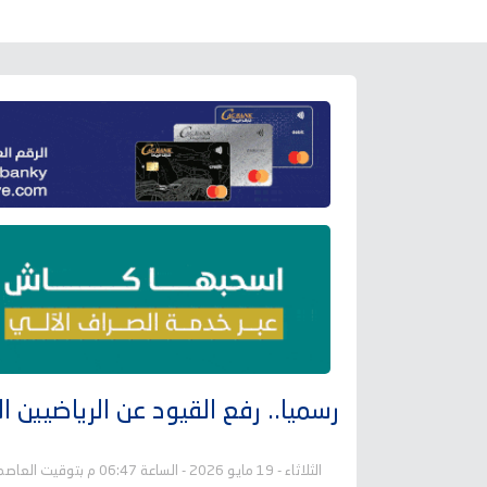
رسميا.. رفع القيود عن الرياضيين
الثلاثاء - 19 مايو 2026 - الساعة 06:47 م بتوقيت العاصمة عدن