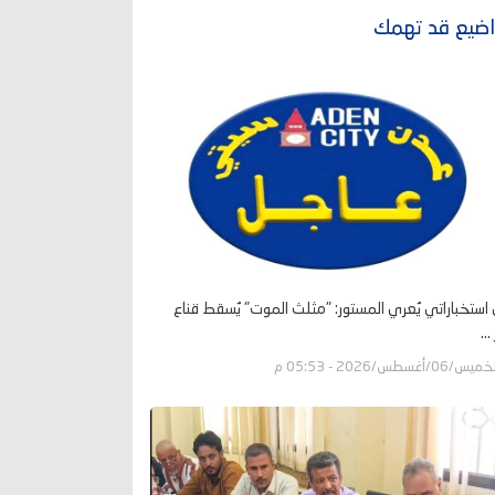
ضيع قد تهمك
ل استخباراتي يُعري المستور: "مثلث الموت" يُسقط قناع
..
يس/06/أغسطس/2026 - 05:53 م