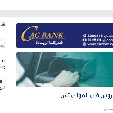
شاه
القو
لإحب
7
ومأر
انطل
فنزوي
 الروس في المواي تاي