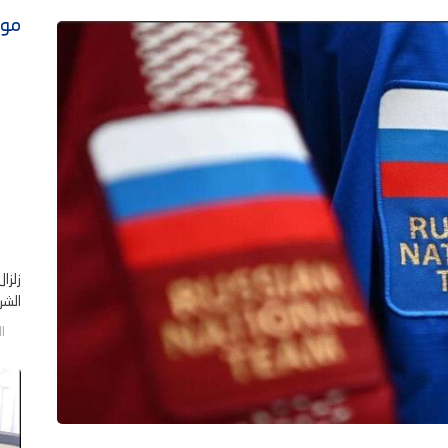
موا
زلزا
الشر .
الخم