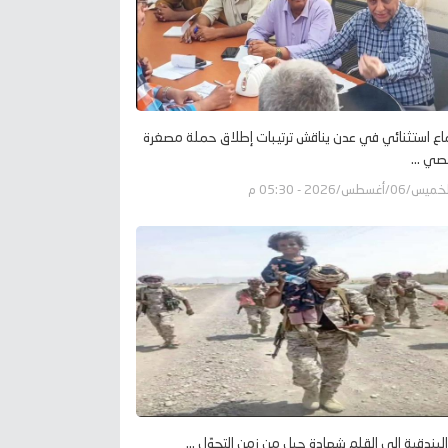
اع استثنائي في عدن يناقش ترتيبات إطلاق حملة مصغرة
صي ...
يس/06/أغسطس/2026 - 05:30 م
لبندقية إلى القلم شهادة جيل من زمن التحوّل ...