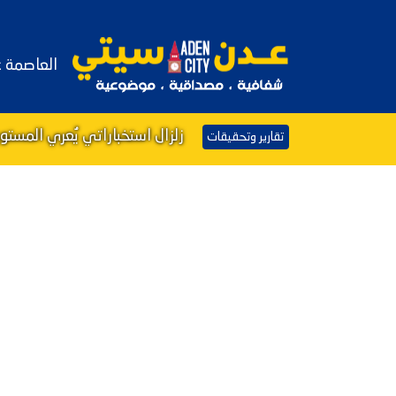
العاصمة 
زلزال استخباراتي يُعري المست
تقارير وتحقيقات