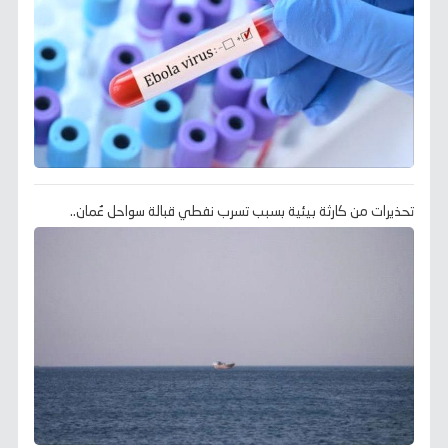
تحذيرات من كارثة بيئية بسبب تسرب نفطي قبالة سواحل عُمان..