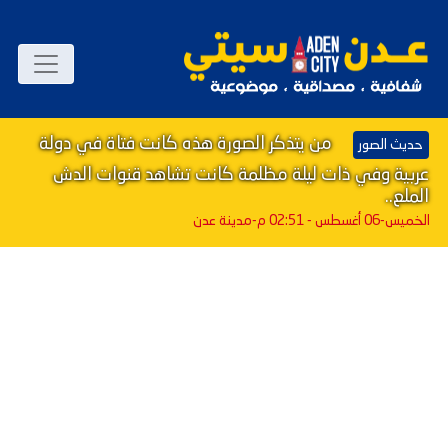
من يتذكر الصورة هذه كانت فتاة في دولة
حديث الصور
عربية وفي ذات ليلة مظلمة كانت تشاهد قنوات الدش
الملع..
الخميس-06 أغسطس - 02:51 م
-مدينة عدن