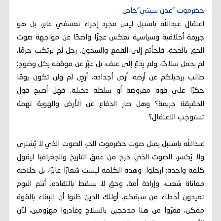
حضرموت "عدن سيتي"خاص
اعتقال عبدالله باسنبل ليس مجرد إجراء تعسفي عابر، بل هو
جريمة أخلاقية وسياسية تعكس عجزًا واضحًا عن مواجهة صوت
الحق بالحجة، فلجأتم إلى القمع والسجون. رجل لم يرتكب جرمًا،
لم يحمل سلاحًا، ولم يدعُ إلى عنف، بل عبّر عن موقفه بكل وضوح:
طالب برحيلكم عن أرضه، أرض أجداده، أرضٍ لم ولن تكون يومًا
حكرًا على قوة مفروضة أو سلطة دخيلة. فهل أصبح قول
الحقيقة جريمة؟ وهل صار الدفاع عن الأرض والهوية تهمة
تستوجب الاعتقال؟
عبدالله باسنبل يمثل صوت حضرموت الحر، الصوت الذي لا يُشترى
ولا يُكسر، الصوت الذي خرج من عمق التاريخ والجغرافيا ليقول
كلمة واحدة: ارحلوا. وهذه الكلمة ليست شعارًا عابرًا، بل خلاصة
معاناة شعب، وإرادة أمة، وحق لا يسقط بالتقادم. أنتم اليوم
تعيدون أخطاء من سبقكم، أولئك الذين ظنوا أن البقاء بالقوة
ممكن، فمرّوا من هنا مدججين بالسلاح وغادروا مهزومين، لأن