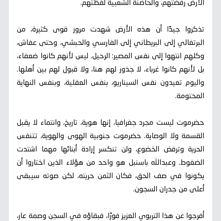
الأرض رفضتهم، والحاضنة الشعبية لفظتهم.
تذكروا جيدًا أن هذه الأرض شهدت مرور قوى كثيرة، من
البرتغالي إلى البريطاني إلى الفارسي والحبشي، وحتى عفاش،
وكلهم انتهوا إلى نفس المصير: الرحيل. ليس لأنهم كانوا ضعفاء،
بل لأنهم كانوا غرباء، لا جذور لهم هنا، ولا قبول لهم بين أهلها.
واليوم تعيدون نفس السيناريو، بنفس العقلية، وبنفس النهاية
المحتومة.
حضرموت ليست مجرد جغرافيا، إنها هوية، تاريخ، وانتماء لا يقبل
القسمة ولا الوصاية. حضرموت جنوبية الهوى والهوية، تتنفس
الحرية وترفض الخضوع، ولن تنكسر إرادة أبنائها مهما اشتدت
الضغوط. وعبدالله باسنبل هو واحد من هؤلاء الذين اختاروا أن
يكونوا في صف الحق، فكان الثمن حريته، لكن صوته سيبقى
أعلى من جدران السجون.
أفرجوا عن هذا التربوي العزيز فورًا، فبقاؤه في السجن وصمة عار،