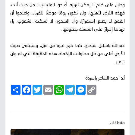
ودليل على ظلم لا يمكن تبريره. أعيدوا المليشيات من حيث أتت،
فهذه الأرض لأهلها، ولن تكون يومًا موطنًا للغرباء. واعلموا أن
القمع لا يصنع استقرارًا، وأن السجون لا تُسكت الشعوب، بل
تزيدها إصرارًا على التمسك بحقوقها.
عبدالله باسنبل سيخرج، كما خرج غيره من قبل، وسيبقى صوت
الأرض أعلى من كل محاولات الإخماد. هذه الحقيقة التي لم ولن
تتغير.
أ.د احمد الشاعر باسردة
C
M
T
W
E
T
F
ا
o
e
e
h
m
w
a
ن
p
s
l
a
a
i
c
ش
y
s
e
t
i
t
e
ر
b
t
l
s
g
e
L
o
e
A
r
n
i
o
r
p
a
g
n
k
p
m
e
k
متعلقات
r