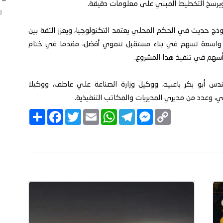
ة، ويرسخ التخطيط المبني على معلومات دقيقة.
الخم
ج حديث في الحكم المحلي يعتمد التكنولوجيا، ويعزز الثقة بين
ت واسعة تسهم في بناء مستقبل تنموي أفضل، مقدما في ختام
أسهم في تنفيذ هذا المشروع.
هندس أبو بكر باعبيد، ووكيل وزارة الصناعة علي عاطف، ووكيلا
 وعدد من مديري المديريات والمكاتب التنفيذية.
C
M
T
W
E
T
F
ا
o
e
e
h
m
w
a
ن
p
s
l
a
a
i
c
ش
y
s
e
t
i
t
e
ر
b
t
l
s
g
e
L
o
e
A
r
n
i
o
r
p
a
g
n
k
p
m
e
k
r