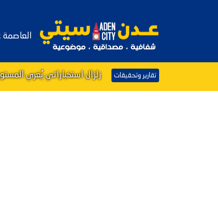
العاصمة 
زلزال استخباراتي يُعري المست
تقارير وتحقيقات