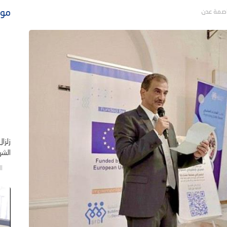
موا
زلزا
الشر .
الخم