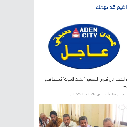
ضيع قد تهمك
ل استخباراتي يُعري المستور: "مثلث الموت" يُسقط قناع
..
يس/06/أغسطس/2026 - 05:53 م