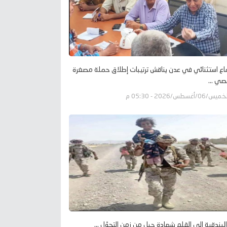
اع استثنائي في عدن يناقش ترتيبات إطلاق حملة مصغرة
صي ...
يس/06/أغسطس/2026 - 05:30 م
لبندقية إلى القلم شهادة جيل من زمن التحوّل ...