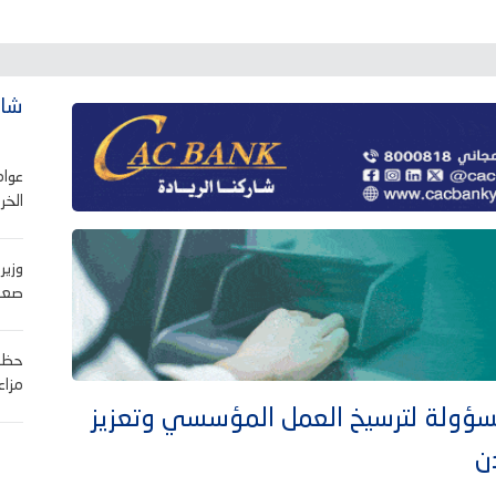
شاه
عوام
الخر
وزير
صعوب
حظر 
مزاع
ولة لترسيخ العمل المؤسسي وتعزيز
ن