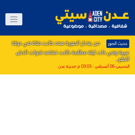
من يتذكر الصورة هذه كانت فتاة في دولة
حديث الصور
عربية وفي ذات ليلة مظلمة كانت تشاهد قنوات الدش
الملع..
الخميس-06 أغسطس - 03:03 م
-مدينة عدن