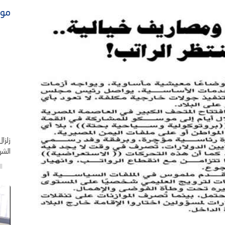
موا
زلزا
الشر .
الخم