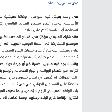
عدن سيتي _متابعات
في وقت يعيش فيه المواطن أوضاعًا معيشية مأسا
الأساسية، يواصل رئيس مجلس القيادة الرئاسي رش
اقتصادية أو سياسية تُذكر على البلاد.
فقد شارك العليمي مؤخرًا في افتتاح المتحف الكبير ف
موسكو للمشاركة في القمة الروسية-العربية، في زيا
على معيشة المواطن أو على ملفات اليمن المصيرية.
تُنفذ هذه الزيارات عبر طائرة رئاسية مؤجرة، وبرفقة 
وقت لا يجد فيه ملايين كسرة خبز أو جرعة دواء. كما
تتزامن مع انقطاع الرواتب، وانهيار الخدمات، وتوسع رق
تلك الجولات لم تُحقق أي تقدم ملموس في الملفات 
شخصيًا على المستوى الدولي، في حين يُترك الشعب
بات الواقع المعيشي اليوم لا يُحتمل، بينما تُصرف الم
اختاروا الإقامة خارج البلاد برغبتهم، وسط تجاهل تام لم