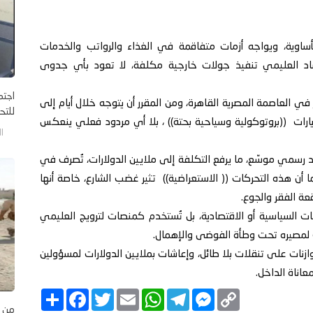
وية، ويواجه أزمات متفاقمة في الغذاء والرواتب والخدمات
اد العليمي تنفيذ جولات خارجية مكلفة، لا تعود بأي جدوى
اجتم
ي العاصمة المصرية القاهرة، ومن المقرر أن يتوجه خلال أيام إلى
للتح
رات ((بروتوكولية وسياحية بحتة)) ، بلا أي مردود فعلي ينعكس
الخم
وفد رسمي موسّع، ما يرفع التكلفة إلى ملايين الدولارات، تُصرف في
 أن هذه التحركات (( الاستعراضية)) تثير غضب الشارع، خاصة أنها
عة الفقر والجوع.
السياسية أو الاقتصادية، بل تُستخدم كمنصات لترويج العليمي
 لمصيره تحت وطأة الفوضى والإهمال.
وازنات على تنقلات بلا طائل، وإعاشات بملايين الدولارات لمسؤولين
عاناة الداخل.
C
M
T
W
E
T
F
ا
o
e
e
h
m
w
a
ن
من ا