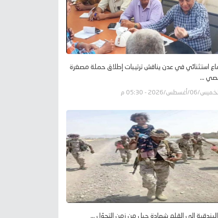
اع استثنائي في عدن يناقش ترتيبات إطلاق حملة مصغرة
صي ...
يس/06/أغسطس/2026 - 05:30 م
لبندقية إلى القلم شهادة جيل من زمن التحوّل ...