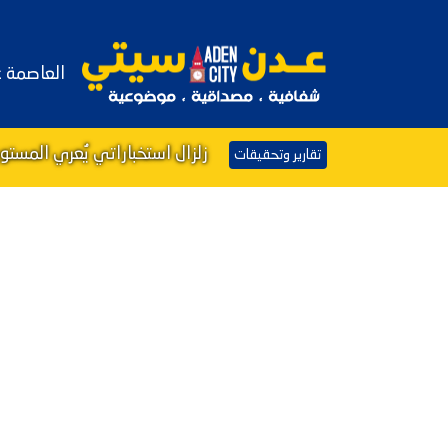
العاصمة 
زلزال استخباراتي يُعري المست
تقارير وتحقيقات