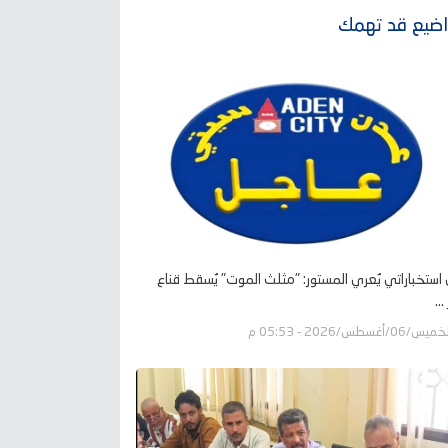
ضيع قد تهمك
ل استخباراتي يُعري المستور: "مثلث الموت" يُسقط قناع
..
يس/06/أغسطس/2026 - 05:53 م