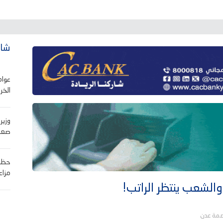
شاه
عوام
الخر
وزير
صعوب
حظر 
مزاع
والشعب ينتظر الراتب!