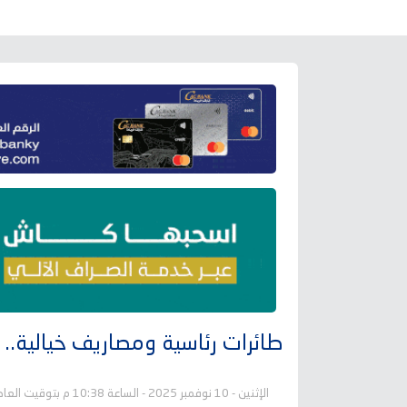
طائرات رئاسية ومصاريف خيالية.. 
الإثنين - 10 نوفمبر 2025 - الساعة 10:38 م بتوقيت العاصمة عدن