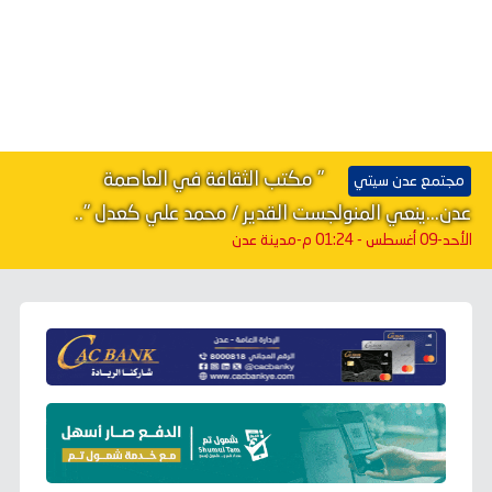
" مكتب الثقافة في العاصمة
مجتمع عدن سيتي
عدن...ينعي المنولجست القدير / محمد علي كعدل "..
الأحد-09 أغسطس - 01:24 م
-مدينة عدن