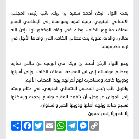
بعث اللواء الركن أحمد سعيد بن بريك، نائب رئيس المجلس
الانتقالي الجنوبي، برقية تعزية ومواساة إلى الإعلامي القدير
سقاف مشهور الكاف، وذلك في وفاة المغفور لها بإذن الله
تعالى، والدته، علوية بنت عطاس الكاف، التي وافاها الأجل في
تريم حضرموت.
وعبر اللواء الركن أحمد بن بريك، في البرقية عن خالص تعازيه
وعظيم مواساته إلى ابن الفقيدة، سقاف الكاف، وإلى أسرتها
وذويها كافة، ومشاطرته لهم أحزانهم بهذا المصاب الأليم.
وابتهل نائب رئيس المجلس الانتقالي الجنوبي، في ختام برقيته
إلى المولى عز وجل، أن يتغمد الفقيد بواسع رحمته ويسكنها
فسيح جناته ويلهم أهلها وذويها الصبر والسلوان.
إنّا لله وإنّا إليه راجعون
C
M
T
W
E
T
F
ا
o
e
e
h
m
w
a
ن
p
s
l
a
a
i
c
ش
y
s
e
t
i
t
e
ر