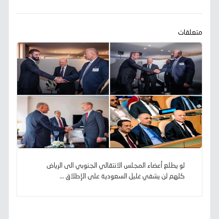
b
t
l
s
g
e
L
o
e
A
r
n
i
o
r
p
a
g
n
k
p
m
e
k
متعلقات
r
لو يطلع أعضاء المجلس الانتقالي الجنوبي الى الرياض
كلهم لن يشفي غليل السعودية على الإطلاق ...