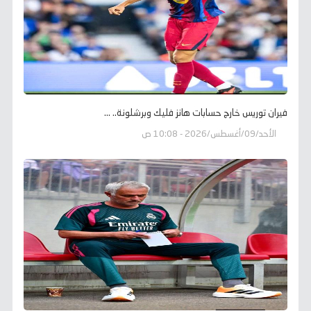
فيران توريس خارج حسابات هانز فليك وبرشلونة.. ...
الأحد/09/أغسطس/2026 - 10:08 ص