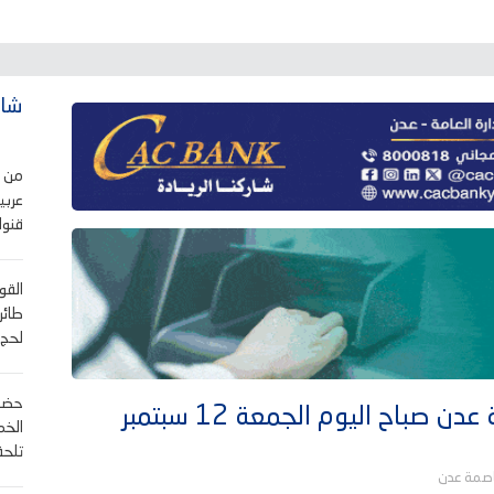
شاه
من ي
عربي
قنوا
القو
طائر
لحج.
حضرم
باح اليوم الجمعة 12 سبتمبر
الخم
تلحق