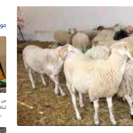
موا
من ي
ليلة
الخم