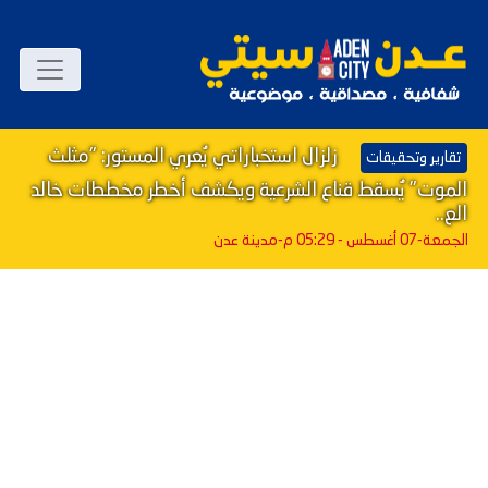
زلزال استخباراتي يُعري المستور: "مثلث
تقارير وتحقيقات
الموت" يُسقط قناع الشرعية ويكشف أخطر مخططات خالد
الع..
الجمعة-07 أغسطس - 05:29 م
-مدينة عدن