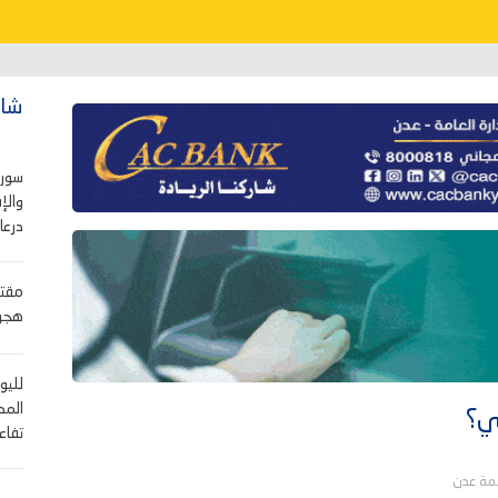
شاه
سوري
والإ
درعا.
هجوم
لليو
المد
ي؟
تفاع