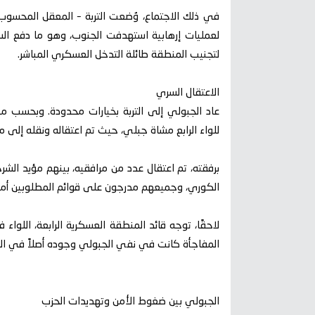
في ذلك الاجتماع، وُضعت التربة – المعقل المحسوب ع
لعمليات إرهابية استهدفت الجنوب، وهو ما دفع الس
لتجنيب المنطقة طائلة التدخل العسكري المباشر.
الاعتقال السري
عاد الجبولي إلى التربة بخيارات محدودة. وبحسب مصا
للواء الرابع مشاة جبلي، حيث تم اعتقاله ونقله إلى م
برفقته، تم اعتقال عدد من مرافقيه، بينهم مؤيد الش
الكوري، وجميعهم مدرجون على قوائم المطلوبين أمنيً
لاحقًا، توجه قائد المنطقة العسكرية الرابعة، اللواء
المفاجأة كانت في نفي الجبولي وجوده أصلاً في ال
الجبولي بين ضغوط الأمن وتهديدات الحزب