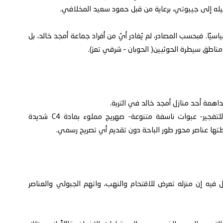
حيله إلى جيبوتي، برعاية من قبل حمود سعيد المخلافي.
يًا. فبحسب المصادر، لم يُغادر أيّ من أفراد جماعة أمجد خالد، بل
ى مناطق سيطرة الحوثيين( الحوبان – شرقي تعز).
داهمة أحد منازل أمجد خالد في التربة.
المداهمة كشفت عن: سيارتان مفخختان مجهزتان للتفجير- عبوات ناسفة متنوعة- صهريج مملوء بمادة C4 شديدة
ضبطتها عناصر محور طور الباحة دون تقديم أي تصريح رسمي.
فيه إن منزله تعرض للاقتحام والنهب، واتهم الجبولي والعناصر