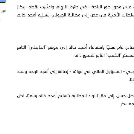
لى محور طور الباحة – في دائرة الاتهام، واعتُبرت نقطة ارتكاز
فيرا
لطات الأمنية في عدن إلى مطالبة الجبولي بتسليم أمجد خالد،
الأحد/
در، قام فعليًا باستدعاء أمجد خالد إلى موقع "الجاهلي" التابع
عسكر "الكمب" التابع للمحور ذاته.
رجبي – المسؤول المالي في قواته – إضافة إلى أمجد الربحة وسند
ا.
 فضل حسن، إلى مقر اللواء للمطالبة بتسليم أمجد خالد رسميًا، لكن
معسكر.