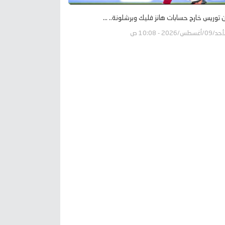
ن توريس خارج حسابات هانز فليك وبرشلونة.. ...
09/أغسطس/2026 - 10:08 ص