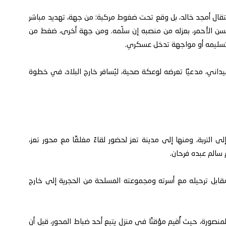
قال أمجد خالد، بل وقع تحت ضغوط مركبة: من جهة، تهديد مباشر
ن الأحمر، بعزله من منصبه إن سلّمه. ومن جهة أخرى، ضغط من
 تسليمه أو مواجهة تدخل عسكري.
ميداني، مدعيًا تعرضه لوعكة صحية، ليُسافر خارج البلاد، في خطوة
 التربة، ومنها إلى مدينة تعز لحضور لقاءً مغلقًا مع محور تعز،
 سالم عبده فرحان.
مقابل ترحيله مع أسرته ومجموعته المسلحة من الحجرية إلى خارج
عز – المنصورة، حيث أُقيم مؤقتًا في منزل يتبع أحد ضباط المحور، قبل أن