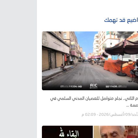
ضيع قد تهمك
م الثاني.. نجاح متواصل للعصيان المدني السلمي في
صمة ...
09/أغسطس/2026 - 02:09 م