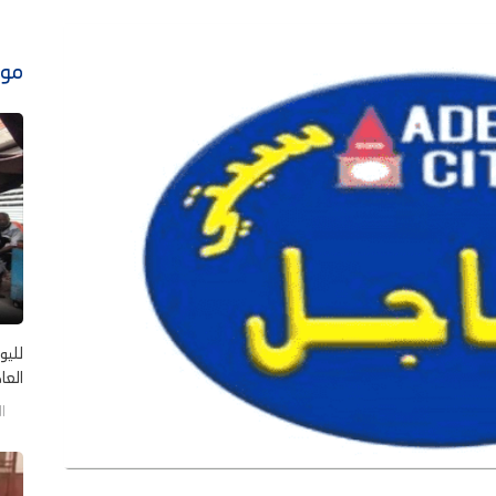
موا
لليو
العا
الأحد/