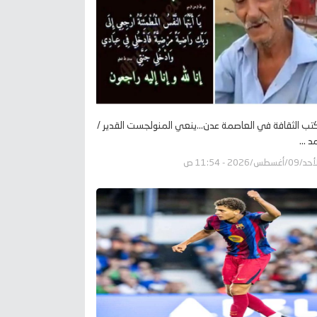
تب الثقافة في العاصمة عدن...ينعي المنولجست القدير /
 ...
09/أغسطس/2026 - 11:54 ص