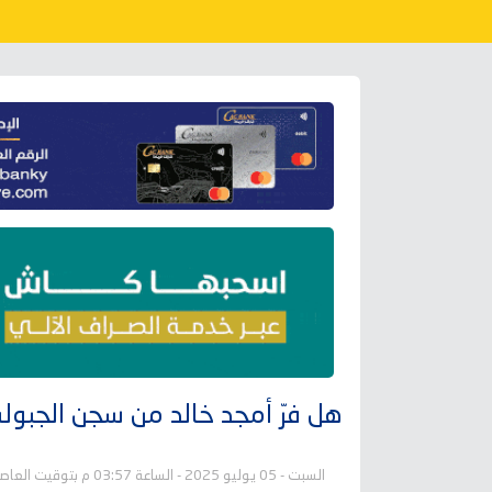
هل فرّ أمجد خالد من سجن الجبول
السبت - 05 يوليو 2025 - الساعة 03:57 م بتوقيت العاصمة عدن