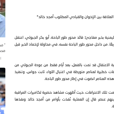
العلاقة بين الإخوان والقيادي المطلوب أمجد خالد*
نية بخبر مفاجئ: قائد محور طور الباحة، أبو بكر الجبولي، اعتقل
عًا، من داخل محور طور الباحة نفسه، في محاولة لإخماد الخبر قبل
" مك
محمد
الأحد/
ية الاعتقال قد تمت بالفعل، بعد أيام فقط من عودة الجبولي من
ات خطيرة لعناصر متورطة في اغتيال اللواء ثابت جواس، وتنفيذ
 هذه العناصر انضوت في إطار محور طور الباحة.
 تلك الاعترافات، حيث أظهرت مشاهد حصرية لكاميرات المراقبة
ينهم عنصر قال إن العملية نُفذت بأوامر من أمجد خالد ونفذها
.