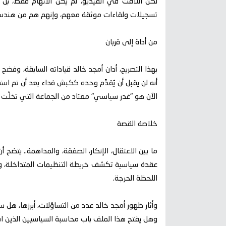
لكن اللافت في الفيديو، لم يكن الاتهام فقط، بل ال
تسجيلات ولقاءات موثقة معهم، وإنهم هم من هندسوا 
من أداة إلى قربان
بهذا التصريح، أدان أمجد خالد قياداته السابقة، وفضح 
أنه لن يقبل أن يُقدَّم وحده ككبش فداء بعد أن تم 
الآن هو "غدر سياسي" معتاد من الجماعة التي تخلّت ع
خلاصة القصة
ما بين الاعتقال، الإنكار، الصفقة، والمداهمة.. يتض
عقدة سياسية تكشف خريطة التنظيمات المتداخلة، و
اللحظة الحرجة.
وأثار ظهور أمجد خالد عدد من التساؤلات، أبرزها، هل س
وهل يفتح هذا الملف باب محاسبة السياسيين الذين است