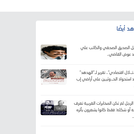
د أيضًا
حل الصديق الصحفي والكاتب علي
 عوض القاضي..
تـ،لال اقتصادي".. تقرير لـ"الهدهد"
 استحواذ الحـ،وثيين على أراضي إب
الرجل لم تكن المخابرات الغربية تعرف
 أو شكله؛ فقط كانوا يشعرون بأثره
.