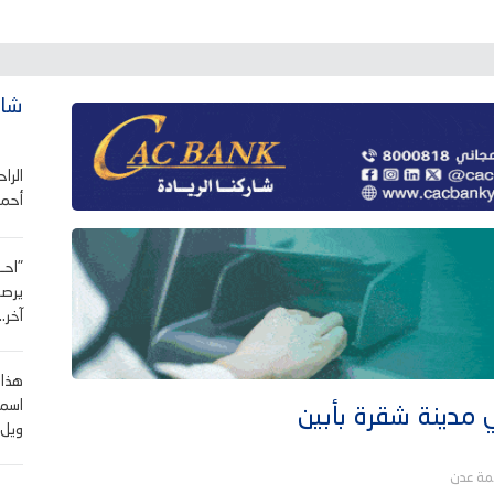
شاه
الرا
أحمد
"احـ،
يرصد
آخر..
هذا 
اسمه
 مدينة شقرة بأبين
ويل.