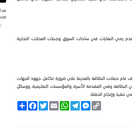
هذا 
فقط 
الخم
 بعدم رمي النفايات في ساحات السوق وجنبات المحلات التجارية
 عام حملات النظافة بالمدينة على ضرورة تكامل جهود الجهات
 النظافة، وفي المقدمة الأسرة، والمؤسسات التعليمية، ووسائل
في تنفيذ وإنجاح الحملة.
C
M
T
W
E
T
F
ا
o
e
e
h
m
w
a
ن
p
s
l
a
a
i
c
ش
y
s
e
t
i
t
e
ر
b
t
l
s
g
e
L
o
e
A
r
n
i
o
r
p
a
g
n