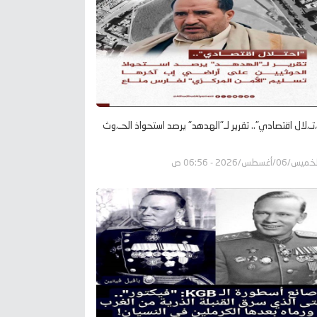
،تـ،لال اقتصادي".. تقرير لـ"الهدهد" يرصد استحواذ الحـ،وث
يس/06/أغسطس/2026 - 06:56 ص