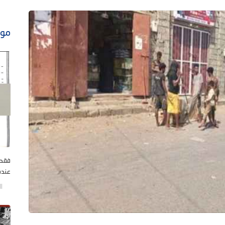
موا
فقط 
عنده 
الخم