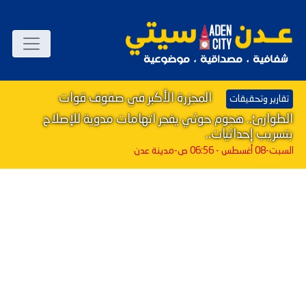
المجزرة الأكبر في صفوف قوات
تقارير وتحقيقات
الطوارئ.. هجوم حوثي يفجر اتهامات مدوية للإصلاح
بتسريب إحداثيات..
السبت-08 أغسطس - 06:56 ص
-مدينة عدن