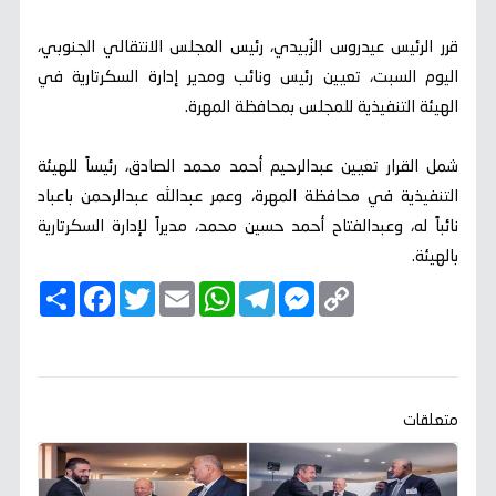
قرر الرئيس عيدروس الزُبيدي، رئيس المجلس الانتقالي الجنوبي،
اليوم السبت، تعيين رئيس ونائب ومدير إدارة السكرتارية في
الهيئة التنفيذية للمجلس بمحافظة المهرة.
شمل القرار تعيين عبدالرحيم أحمد محمد الصادق، رئيساً للهيئة
التنفيذية في محافظة المهرة، وعمر عبدالله عبدالرحمن باعباد
نائباً له، وعبدالفتاح أحمد حسين محمد، مديراً لإدارة السكرتارية
بالهيئة.
C
M
T
W
E
T
F
ا
o
e
e
h
m
w
a
ن
p
s
l
a
a
i
c
ش
y
s
e
t
i
t
e
ر
b
t
l
s
g
e
L
o
e
A
r
n
i
o
r
p
a
g
n
k
p
m
e
k
متعلقات
r