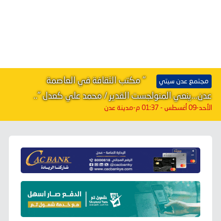
" مكتب الثقافة في العاصمة
مجتمع عدن سيتي
عدن...ينعي المنولجست القدير / محمد علي كعدل "..
الأحد-09 أغسطس - 01:37 م
-مدينة عدن