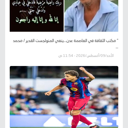
" مكتب الثقافة في العاصمة عدن...ينعي المنولجست القدير / محمد
...
الأحد/09/أغسطس/2026 - 11:54 ص