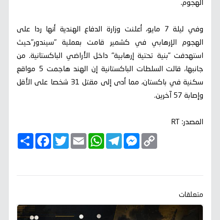
الهجوم.
وفي ليلة 7 مايو، أعلنت وزارة الدفاع الهندية أنها ردا على
الهجوم الإرهابي في كشمير قامت بعملية "سيندور"حيث
استهدفت "بنية تحتية إرهابية" داخل الأراضي الباكستانية. من
جانبها، قالت السلطات الباكستانية إن الهند هاجمت 5 مواقع
سكنية في باكستان، مما أدى إلى مقتل 31 شخصا على الأقل
وإصابة 57 آخرين.
المصدر: RT
C
M
T
W
E
T
F
ا
o
e
e
h
m
w
a
ن
p
s
l
a
a
i
c
ش
y
s
e
t
i
t
e
ر
b
t
l
s
g
e
L
o
e
A
r
n
i
o
r
p
a
g
n
k
p
m
e
k
متعلقات
r