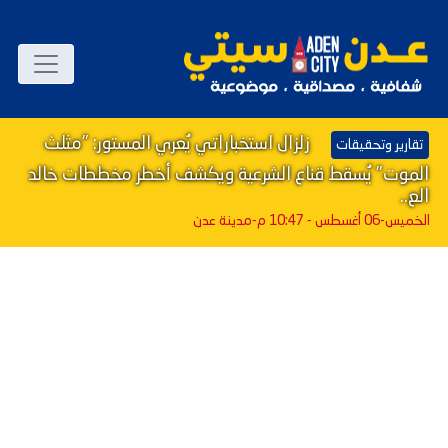
زلزال استخباراتي يُعري المستور: "مثلث
تقارير وتحقيقات
الموت" يُسقط قناع الشرعية ويكشف أخطر مخططات خالد
الع..
الخميس-06 أغسطس - 10:47 م
-مدينة عدن