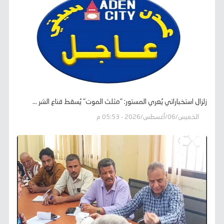
زلزال استخباراتي يُعري المستور: "مثلث الموت" يُسقط قناع الشر ...
الخميس/06/أغسطس/2026 - 05:53 م