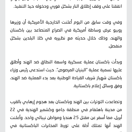
اتفقتا على وقف إطلاق النار بشكل فوري ودخوله حيذ التنفيذ.
وفي وقت سابق من اليوم أعلنت الخارجية الأمريكية أن وزيرها
روبيو عرض وساطة أمريكية في الصراع المتصاعد بين باكستان
والهند، وذلك خلال حديثه مع نظيريه في كلا البلدين بشكل
منفصل.
وبدأت باكستان عملية عسكرية واسعة النطاق ضد الهند وأطلق
عليها تسمية عملية "البنيان المرصوص". حيث استدعى رئيس وزراء
باكستان شهباز شريف القيادة الوطنية بعد بدء العملية ضد الهند،
وفق وسائل إعلام باكستانية.
وتصاعدت التوترات بين الهند وباكستان بعد هجوم إرهابي بالقرب
من مدينة باهلغام في منطقة جامو وكشمير الهندية في 22
أبريل، مما أسفر عن مقتل 25 هنديا ومواطن نيبالي واحد. وأعلنت
الهند أنها تمتلك أدلة على تورط المخابرات الباكستانية في