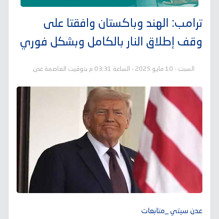
ترامب: الهند وباكستان وافقتا على
وقف إطلاق النار بالكامل وبشكل فوري
السبت - 10 مايو 2025 - الساعة 03:31 م بتوقيت العاصمة عدن
عدن سيتي _متابعات