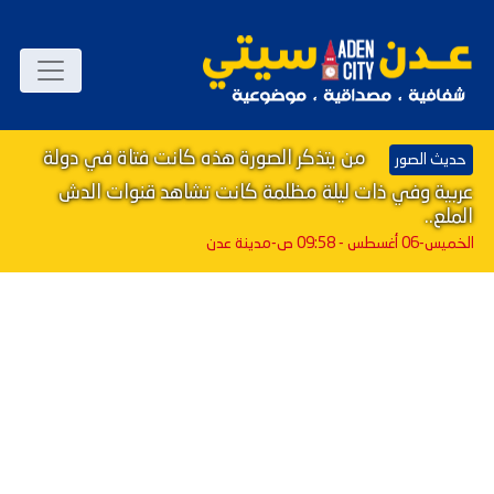
من يتذكر الصورة هذه كانت فتاة في دولة
حديث الصور
عربية وفي ذات ليلة مظلمة كانت تشاهد قنوات الدش
الملع..
الخميس-06 أغسطس - 09:58 ص
-مدينة عدن