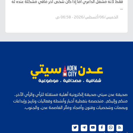
فقط لانه مشعل الداعري أما إذا كان شخص آخر مافي مشكلة عنده له
...
الخميس/06/أغسطس/2026 - 06:58 ص
صحيفة عدن سيتي صحيفة إلكترونية أهلية مستقلة للرأي والرأي الآخر..
منكم وإليكم.. متخصصة بتغطية أخبار وأنشطة وفعاليات وتاريخ وإبداعات
وبصمات وشخصيات وفنون وأمجاد ومآثر العاصمة عدن، والجنوب.