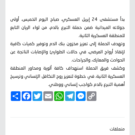
بدأ مستشفى 24 إبريل العسكري، صباح اليوم الخميس، أولى
جولاته الميدانية ضمن حملة التبرع بالدم، من لواء الريان التابع
للمنطقة العسكرية الثانية.
وتهدف الحملة إلى تعزيز مخزون بنك الدم وتوفير كميات كافية
لإنقاذ أرواح المرضى، في حالات الطوارئ والإصابات الناتجة عن
الحوادث والمعارك، والجراحات.
وكشف فريق الحملة استهداف كافة ألوية ومحاور المنطقة
العسكرية الثانية، في خطوة لتعزيز روح التكافل الإنساني وترسيخ
أهمية التبرع بالدم كواجب إنساني ووطني.
C
M
T
W
E
T
F
ا
o
e
e
h
m
w
a
ن
p
s
l
a
a
i
c
ش
y
s
e
t
i
t
e
ر
b
t
l
s
g
e
L
o
e
A
r
n
i
o
r
p
a
g
n
k
p
m
e
k
متعلقات
r