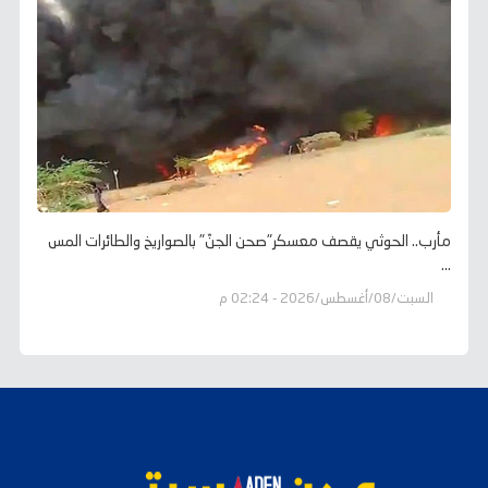
مأرب.. الحوثي يقصف معسكر"صحن الجنّ" بالصواريخ والطائرات المس
...
السبت/08/أغسطس/2026 - 02:24 م