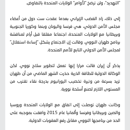
"التهديد"، ولن ترضخ "لأوامر" الولايات المتحدة بالتفاوض.
إلى ذلك، زاد الغضب الإيراني بعدما عقدت ست دول من أعضاء
مجلس الأمن الدولي، هي فرنسا واليونان وبنما وكوريا الجنوبية
وبريطانيا مع الولايات المتحدة، اجتماعا مغلقا قبل أيام لمناقشة
برنامج طهران النووي. وقالت إن الاجتماع يشكل "إساءة استغلال"
لمجلس الأمن الدولي التابع للأمم المتحدة.
يذكر أن إيران قالت مرارا إنها تعمل لتطوير سلاح نووي. لكن
الوكالة الدولية للطاقة الذرية حذرت الشهر الماضي من أن طهران
تزيد بسرعة من وتيرة تخصيب اليورانيوم بدرجة نقاء تقترب من
المستوى اللازم لصنع أسلحة نووية.
وكانت طهران توصلت إلى اتفاق مع الولايات المتحدة وروسيا
والصين وبريطانيا وفرنسا وألمانيا عام 2015 وافقت بموجبه على
الحد من برنامجها النووي مقابل رفع العقوبات الدولية.