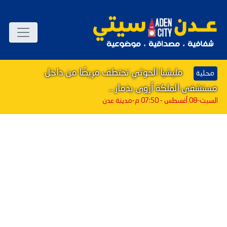
مليشيا الحوثي تختطف مريضًا من داخل
محلية
مستشفى الملكة أروى بذمار ..
السبت-08 أغسطس - 07:50 م
-مدينة عدن