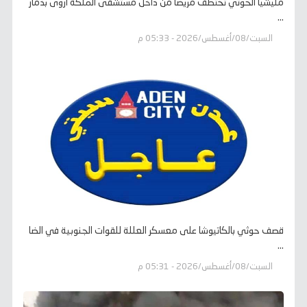
مليشيا الحوثي تختطف مريضًا من داخل مستشفى الملكة أروى بذمار
...
السبت/08/أغسطس/2026 - 05:33 م
قصف حوثي بالكاتيوشا على معسكر العللة للقوات الجنوبية في الضا
...
السبت/08/أغسطس/2026 - 05:31 م