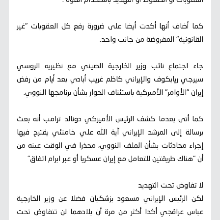
العقوبات أو الضغوط أو التهديد باستخدام القوة".
كما أضاف أنها أكدت أيضا على ضرورة رفع كل العقوبات "غير
القانونية" المفروضة من جانب واحد.
جاء اجتماع نائب وزير الخارجية الصيني مع نظيريه الروسي
سيرجي ريابكوف والإيراني كاظم غريب أبادي بعد أيام من رفض
إيران "الأوامر" الأميركية باستئناف الحوار بشأن برنامجها النووي.
كما أتى بعدما كشف الرئيس الأميركي دونالد ترامب أنه بعث
برسالة إلى المرشد الإيراني آية الله علي خامنئي يقترح فيها
إجراء محادثات بشأن الملف النووي، محذرا في الوقت عينه من
أن "هناك طريقتين للتعامل مع إيران عسكريا أو عبر ابرام اتفاق"
لا تفاوض تحت التهديد
لكن الرئيس الإيراني مسعود بزشكيان فضلا عن وزير الخارجية
عباس عراقجي أكدا أكثر من مرة أن بلادهما لن تتفاوض تحت