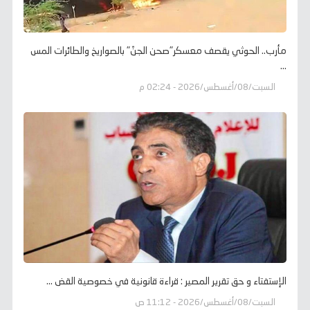
مأرب.. الحوثي يقصف معسكر"صحن الجنّ" بالصواريخ والطائرات المس
...
السبت/08/أغسطس/2026 - 02:24 م
الإستفتاء و حق تقرير المصير : قراءة قانونية في خصوصية القض ...
السبت/08/أغسطس/2026 - 11:12 ص