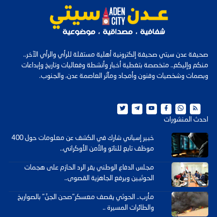
صحيفة عدن سيتي صحيفة إلكترونية أهلية مستقلة للرأي والرأي الآخر..
منكم وإليكم.. متخصصة بتغطية أخبار وأنشطة وفعاليات وتاريخ وإبداعات
وبصمات وشخصيات وفنون وأمجاد ومآثر العاصمة عدن، والجنوب.
احدث المنشورات
خبير إسباني شارك في الكشف عن معلومات حول 400
موظف تابع للناتو والأمن الأوكراني..
مجلس الدفاع الوطني يقر الرد الحازم على هجمات
الحوثيين ويرفع الجاهزية القصوى..
مأرب.. الحوثي يقصف معسكر"صحن الجنّ" بالصواريخ
والطائرات المسيرة ..