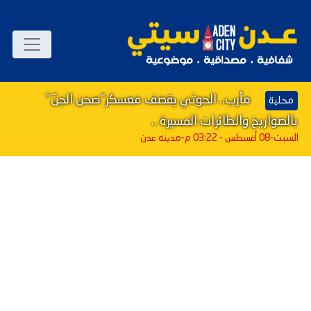
مأرب.. الحوثي يقصف معسكر"صحن الجنّ"
محلية
بالصواريخ والطائرات المسيرة ..
السبت-08 أغسطس - 03:22 م
-مدينة عدن