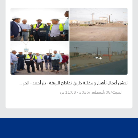
تدشن أعمال تأهيل وسفلتة طريق تقاطع البريقة – بئر أحمد – الحر ...
السبت/08/أغسطس/2026 - 11:09 ص