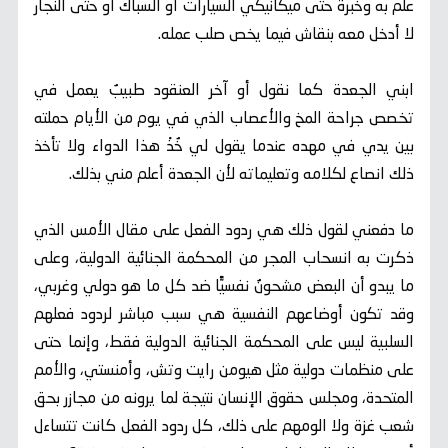
علم به وخبرة حتى ميكانيكي السيارات أو السباك أو حتى النجار
لا أدخل معه بنقاش فيما يخص صلب عمله.
ابني الجعدة كما نقول أو آخر العنقود طبيبٌ يعمل في
تخصص جراحة المخ والأعصاب الذي في يوم من الأيام حملته
بين يدي في مهده عندما يقول لي خُذْ هذا الدواء ولا تأخذ
ذلك انصاع لكلامه وتعليماته لأن الجعدة أعلم مني بذلك.
ما دفعني لقول ذلك هي ردود الفعل على مقال الأمس الذي
ذكرت به انسحاب المجر من المحكمة الجنائية الدولية، وعلى
ما يبدو أن البعض مشحونٌ نفسيًّا ضد كل ما هو دولي وغربي،
وقد تكون أوضاعهم النفسية هي سبب مباشر لردود فعلهم
السلبية ليس على المحكمة الجنائية الدولية فقط، وإنما حتى
على منظمات دولية مثل هيومن رايت وتش، وأمنستي، والأمم
المتحدة، ومجلس حقوق الإنسان نتيجة لما يرونه من مجازر بحق
شعب غزة ولا الومهم على ذلك، كل ردود الفعل كانت تتساءل