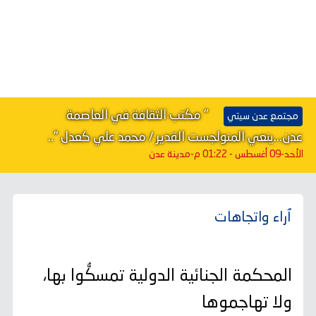
" مكتب الثقافة في العاصمة
مجتمع عدن سيتي
عدن...ينعي المنولجست القدير / محمد علي كعدل "..
الأحد-09 أغسطس - 01:22 م
-مدينة عدن
ٱراء واتجاهات
المحكمة الجنائية الدولية تمسكُّوا بها،
ولا تهاجموها