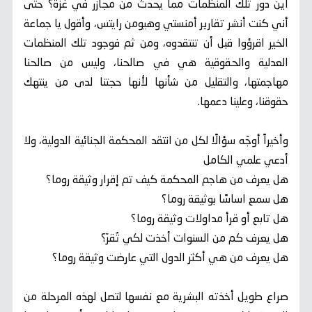
أين دور تلك المنظمات مما يحدث من مجازر في غزة؟ حتى
أني كنت أنشر تقارير أمنستي وهيومن رايتس، وأقول يا جماعة
الخير اقرؤوا قبل أن تنتقدوه، ومن ثم فوجود تلك المنظمات
العدلية والحقوقية هي في صالحنا، وليس من صالحنا
مهاجمتها، والتقليل من شأنها لأنها حجتنا لدى من ينتهك
حقوقنا، وعلينا دعمها.
وأخيراً أوجّه سؤالًا لكل من انتقد المحكمة الجنائية الدولية، ولا
أدعي علمي الكامل
هل يعرف من هاجم المحكمة كيف تم إقرار وثيقة روما؟
هل سمع اساسًا بوثيقة روما؟
هل تابع أو قرأ مداولات وثيقة روما؟
هل يعرف كم من السنوات أخذت لكي تُقرّ؟
هل يعرف من هي أكثر الدول التي عارضت وثيقة روما؟
صراع طويل أخذته البشرية مع نفسها لتصل لهذه المرحلة من