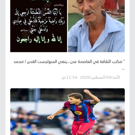
" مكتب الثقافة في العاصمة عدن...ينعي المنولجست القدير / محمد
...
الأحد/09/أغسطس/2026 - 11:54 ص