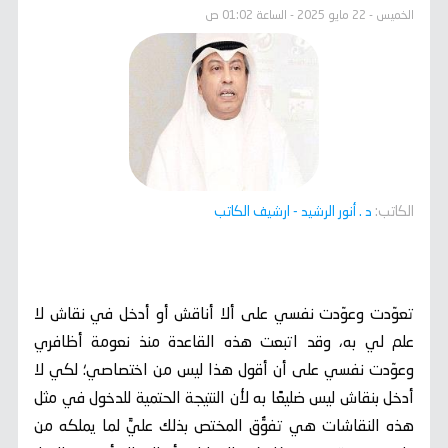
الخميس - 22 مايو 2025 - الساعة 01:02 ص
الكاتب:
د . أنور الرشيد
- ارشيف الكاتب
تعوّدت وعوّدت نفسي على ألا أناقش أو أدخل في نقاش لا
علم لي به، وقد اتبعت هذه القاعدة منذ نعومة أظافري
وعوّدت نفسي على أن أقول هذا ليس من اختصاصي؛ لكي لا
أدخل بنقاش ليس ضليعًا به لأن النتيجة الحتمية للدخول في مثل
هذه النقاشات هي تفوُّق المختص بذلك عليَّ لما يملكه من