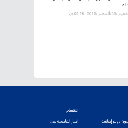
له ...
يس/06/أغسطس/2026 - 06:58 ص
الاقسام
رامب تعتزم تخصيص 242 مليون دولار إضافية
اخبار العاصمة عدن