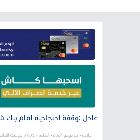
عاجل :وقفة احتجاجية امام بنك شهي
الثلاثاء - 11 يونيو 2024 - الساعة 03:57 م بتوقيت العاصمة عدن