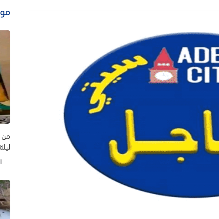
موا
من ي
ليلة
الخم