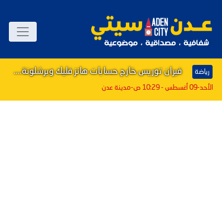
فيران توريس خارج حسابات هانز فليك وبرشلونة....
رياضة
الأحد-09 أغسطس - 10:29 ص
-مدينة عدن