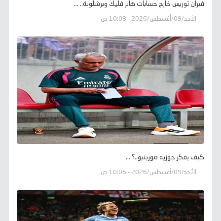
فيران توريس خارج حسابات هانز فليك وبرشلونة.. ...
الأحد/09/أغسطس/2026 - 10:08 ص
كيف يفكر جوزيه مورينيو..؟ ...
الأحد/09/أغسطس/2026 - 10:06 ص