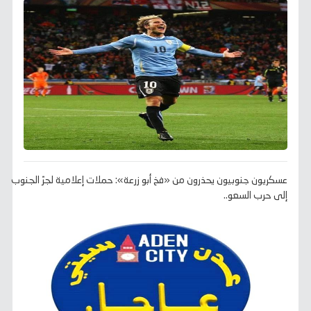
عسكريون جنوبيون يحذرون من «فخ أبو زرعة»: حملات إعلامية لجرّ الجنوب
إلى حرب السعو..