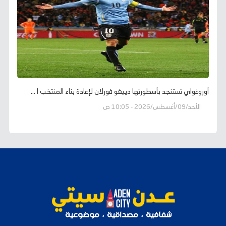
أوروغواي تستنجد بأسطورتها دييغو فورلان لإعادة بناء المنتخب ا ...
الأحد/09/أغسطس/2026 - 10:05 ص