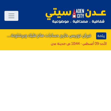
فيران توريس خارج حسابات هانز فليك وبرشلونة....
رياضة
الأحد-09 أغسطس - 10:44 ص
-مدينة عدن