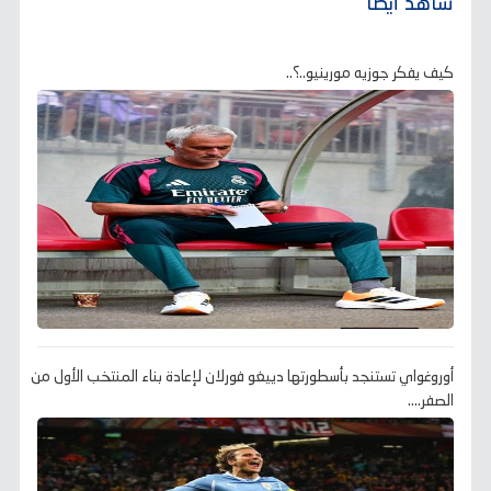
شاهد أيضًا
كيف يفكر جوزيه مورينيو..؟..
أوروغواي تستنجد بأسطورتها دييغو فورلان لإعادة بناء المنتخب الأول من
الصفر....