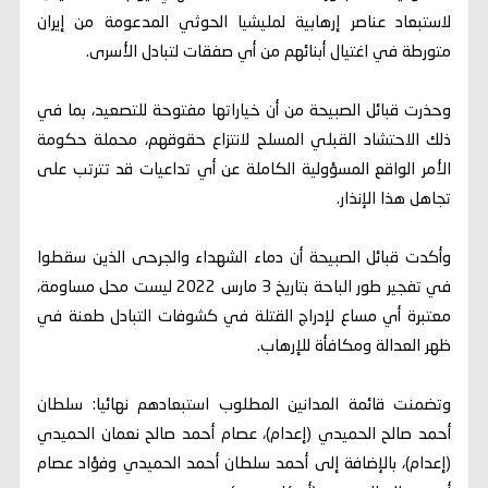
لاستبعاد عناصر إرهابية لمليشيا الحوثي المدعومة من إيران
متورطة في اغتيال أبنائهم من أي صفقات لتبادل الأسرى.
وحذرت قبائل الصبيحة من أن خياراتها مفتوحة للتصعيد، بما في
ذلك الاحتشاد القبلي المسلح لانتزاع حقوقهم، محملة حكومة
الأمر الواقع المسؤولية الكاملة عن أي تداعيات قد تترتب على
تجاهل هذا الإنذار.
وأكدت قبائل الصبيحة أن دماء الشهداء والجرحى الذين سقطوا
في تفجير طور الباحة بتاريخ 3 مارس 2022 ليست محل مساومة،
معتبرة أي مساع لإدراج القتلة في كشوفات التبادل طعنة في
ظهر العدالة ومكافأة للإرهاب.
وتضمنت قائمة المدانين المطلوب استبعادهم نهائيا: سلطان
أحمد صالح الحميدي (إعدام)، عصام أحمد صالح نعمان الحميدي
(إعدام)، بالإضافة إلى أحمد سلطان أحمد الحميدي وفؤاد عصام