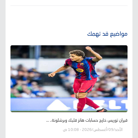
مواضيع قد تهمك
فيران توريس خارج حسابات هانز فليك وبرشلونة.. ...
الأحد/09/أغسطس/2026 - 10:08 ص