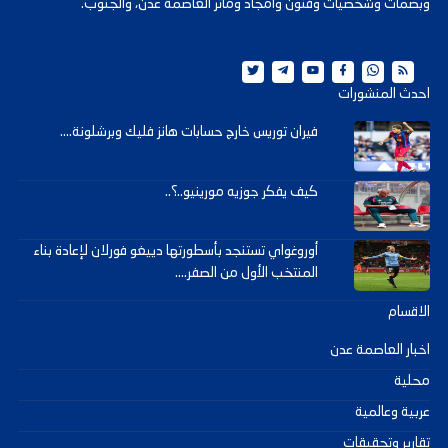
وبصمات وشخصيات وفنون وأمجاد ومآثر العاصمة عدن، والجنوب.
احدث المنشورات
فيران توريس خارج حسابات هانز فليك وبرشلونة....
كيف يفكر جوزيه مورينيو..؟..
أوروغواي تستنجد بأسطورتها دييغو فورلان لإعادة بناء
المنتخب الأول من الصفر....
الاقسام
اخبار العاصمة عدن
محلية
عربية وعالمية
تقارير وتحقيقات