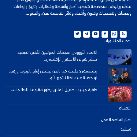
صحيفة عدن سيتي صحيفة إلكترونية أهلية مستقلة للرأي والرأي الآخر..
منكم وإليكم.. متخصصة بتغطية أخبار وأنشطة وفعاليات وتاريخ وإبداعات
وبصمات وشخصيات وفنون وأمجاد ومآثر العاصمة عدن، والجنوب.
احدث المنشورات
الاتحاد الأوروبي: هجمات الحوثيين الأخيرة تصعيد
خطير يقوض الاستقرار الإقليمي..
زيلينسكي: طلبت من بايدن ترخيص إنتاج باتريوت ورفض..
لو حصلنا عليه لكنا ننتجها لأو..
طفرة جينية.. طفيل الملاريا يطور مقاومة للعلاجات..
الاقسام
اخبار العاصمة عدن
محلية