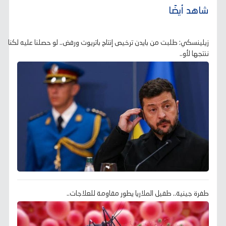
شاهد أيضًا
زيلينسكي: طلبت من بايدن ترخيص إنتاج باتريوت ورفض.. لو حصلنا عليه لكنا
ننتجها لأو..
طفرة جينية.. طفيل الملاريا يطور مقاومة للعلاجات..