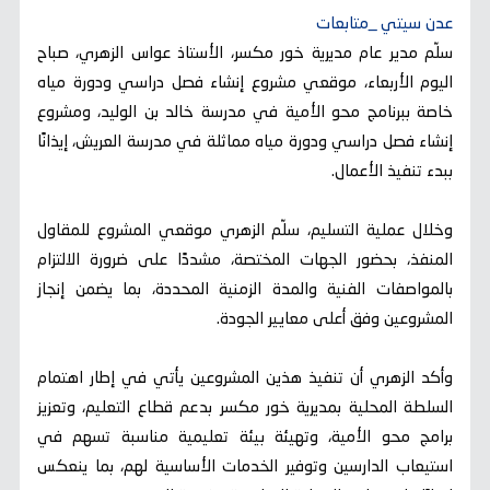
عدن سيتي _متابعات
سلّم مدير عام مديرية خور مكسر، الأستاذ عواس الزهري، صباح
اليوم الأربعاء، موقعي مشروع إنشاء فصل دراسي ودورة مياه
خاصة ببرنامج محو الأمية في مدرسة خالد بن الوليد، ومشروع
إنشاء فصل دراسي ودورة مياه مماثلة في مدرسة العريش، إيذانًا
ببدء تنفيذ الأعمال.
وخلال عملية التسليم، سلّم الزهري موقعي المشروع للمقاول
المنفذ، بحضور الجهات المختصة، مشددًا على ضرورة الالتزام
بالمواصفات الفنية والمدة الزمنية المحددة، بما يضمن إنجاز
المشروعين وفق أعلى معايير الجودة.
وأكد الزهري أن تنفيذ هذين المشروعين يأتي في إطار اهتمام
السلطة المحلية بمديرية خور مكسر بدعم قطاع التعليم، وتعزيز
برامج محو الأمية، وتهيئة بيئة تعليمية مناسبة تسهم في
استيعاب الدارسين وتوفير الخدمات الأساسية لهم، بما ينعكس