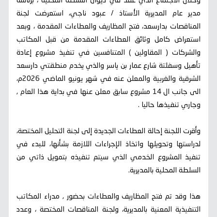
وخلال الاجتماع الذي عقد في ديوان السلطة المحلية ، برئاسة
مدير عام المديرية الأستاذ / عبود ناجي، استعرضت لجنة
المناقصات بدارسعد، فتح المظاريف والعطاءات المقدمة ، وبعد
استعراض كامل وثائق العطاءات المقدمة من قبل المكاتب
والشركات ( المقاولين ) المتنافسين في تنفيذ مشروع إعادة
تأهيل وسفلتة شارع عمار بن ياسر والذي يخدم منطقتي دارسعد
الشرقية والغربية والمعلن عنه في شهر يونيو الماضي 2026م،
الى جانب ال 14 مشروع سابق معلن عنها في بداية هذا العام ,
وجاري تنفيذها حاليا .
وأقرت اللجنة إحالة العطاءات الجديدة إلى لجنة التحليل المختصة،
لدراستها وتحويلها واتخاذ الإجراءات اللازمة بشأنها، للبدء في
تنفيذ المشروع الخدمي الذي سيتم تنفيذه بتمويل ذاتي من
السلطة المحلية بالمديرية.
هذا وقد تم فتح المظاريف والعطاءات بحضور , مدراء المكاتب
التنفيذية المعنية بالمديرية، ولجنة المناقصات المختصة ، وعدد