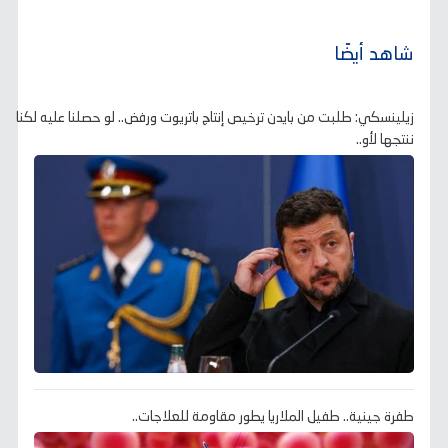
شاهد أيضًا
زيلينسكي: طلبت من بايدن ترخيص إنتاج باتريوت ورفض.. لو حصلنا عليه لكنا
ننتجها لأو..
طفرة جينية.. طفيل الملاريا يطور مقاومة للعلاجات..