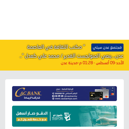
" مكتب الثقافة في العاصمة
مجتمع عدن سيتي
عدن...ينعي المنولجست القدير / محمد علي كعدل "..
الأحد-09 أغسطس - 01:28 م
-مدينة عدن