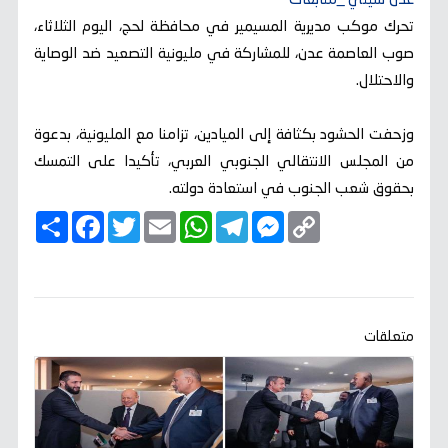
عدن سيتي _متابعات
تحرك موكب مديرية المسيمير في محافظة لحج، اليوم الثلاثاء،
صوب العاصمة عدن، للمشاركة في مليونية التصعيد ضد الوصاية
والاحتلال.
وزحفت الحشود بكثافة إلى الميادين، تزامنا مع المليونية، بدعوة
من المجلس الانتقالي الجنوبي العربي، تأكيدا على التمسك
بحقوق شعب الجنوب في استعادة دولته.
C
M
T
W
E
T
F
ا
o
e
e
h
m
w
a
ن
p
s
l
a
a
i
c
ش
y
s
e
t
i
t
e
ر
b
t
l
s
g
e
L
o
e
A
r
n
i
o
r
p
a
g
n
k
p
m
e
k
متعلقات
r