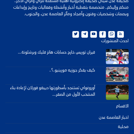
صحيفة عدن سيتي صحيفة إلكترونية أهلية مستقلة للرأي والرأي الآخر..
منكم وإليكم.. متخصصة بتغطية أخبار وأنشطة وفعاليات وتاريخ وإبداعات
وبصمات وشخصيات وفنون وأمجاد ومآثر العاصمة عدن، والجنوب.
احدث المنشورات
فيران توريس خارج حسابات هانز فليك وبرشلونة....
كيف يفكر جوزيه مورينيو..؟..
أوروغواي تستنجد بأسطورتها دييغو فورلان لإعادة بناء
المنتخب الأول من الصفر....
الاقسام
اخبار العاصمة عدن
محلية