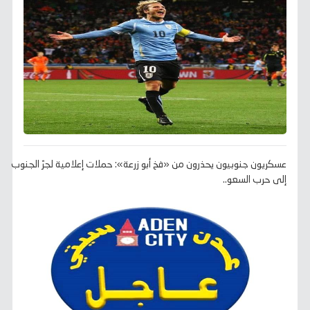
عسكريون جنوبيون يحذرون من «فخ أبو زرعة»: حملات إعلامية لجرّ الجنوب
إلى حرب السعو..