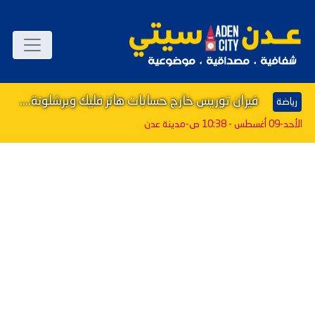
فيران توريس خارج حسابات هانز فليك وبرشلونة....
رياضة
الأحد-09 أغسطس - 10:38 ص
-مدينة عدن