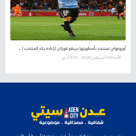
أوروغواي تستنجد بأسطورتها دييغو فورلان لإعادة بناء المنتخب ا ...
الأحد/09/أغسطس/2026 - 10:05 ص