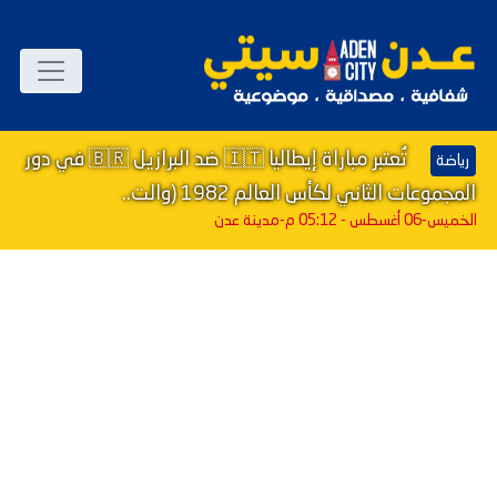
تُعتبر مباراة إيطاليا 🇮🇹 ضد البرازيل 🇧🇷 في دور
رياضة
المجموعات الثاني لكأس العالم 1982 (والت..
الخميس-06 أغسطس - 05:12 م
-مدينة عدن