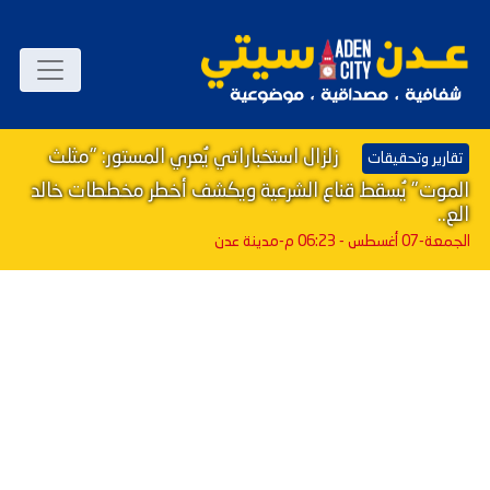
زلزال استخباراتي يُعري المستور: "مثلث
تقارير وتحقيقات
الموت" يُسقط قناع الشرعية ويكشف أخطر مخططات خالد
الع..
الجمعة-07 أغسطس - 06:23 م
-مدينة عدن