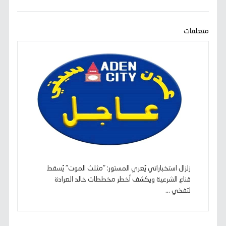
b
t
l
s
g
e
L
o
e
A
r
n
i
o
r
p
a
g
n
k
p
m
e
k
متعلقات
r
زلزال استخباراتي يُعري المستور: "مثلث الموت" يُسقط
قناع الشرعية ويكشف أخطر مخططات خالد العرادة
لتفخي ...