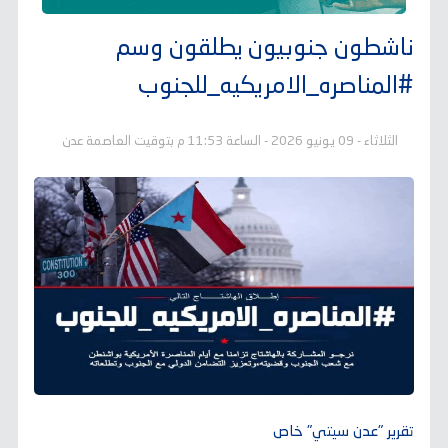
ناشطون جنوبيون يطلقون وسم
#المناصره_الامريكيه_للجنوب
الثلاثاء - 09 يونيو 2026 - الساعة 11:53 م بتوقيت العاصمة عدن
تقرير "عدن سيتي" خاص