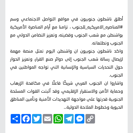
أطلق ناشطون جنوبيون في مواقع التواصل الاجتماعي وسم
#المناصره_الامريكيه_للجنوب ، تزامنا مع أيام المناصرة الأمريكية
بواشنطن مع شعب الجنوب وقضيته، وتعزيز التضامن الدولي مع
الجنوب وتطلعاته.
واكد ناشطون جنوبيون ان واشنطن اليوم تمثل منصة مهمة
لإيصال رسالة شعب الجنوب إلى دوائر صنع القرار، وتعزيز الحوار
حول التحديات السياسية والإنسانية التي تواجه المواطنين في
الجنوب.
واشاروا ان الجنوب العربي شريكًا فاعلًا في مكافحة الإرهاب
وحماية الأمن والاستقرار الإقليمي، وقد أثبتت القوات المسلحة
الجنوبية قدرتها على مواجهة التهديدات الأمنية وتأمين المناطق
الحيوية وخطوط الملاحة الدولية...
C
M
T
W
E
T
F
ا
o
e
e
h
m
w
a
ن
p
s
l
a
a
i
c
ش
y
s
e
t
i
t
e
ر