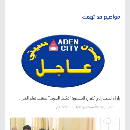
مواضيع قد تهمك
زلزال استخباراتي يُعري المستور: "مثلث الموت" يُسقط قناع الشر ...
الخميس/06/أغسطس/2026 - 05:53 م