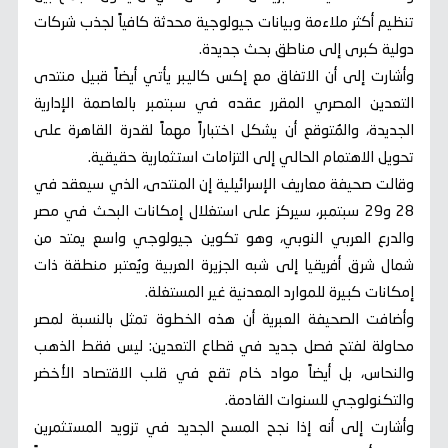
تنظيم أكثر ملاءمة وبيانات جيولوجية محدثة كافياً لجذب شركات
دولية كبرى إلى مناطق بحث جديدة.
وأشارت إلى أن الاتفاق مع إكس كاليبر يأتي أيضاً قبيل منتدى
التعدين المصري المقرر عقده في سبتمبر بالعاصمة الإدارية
الجديدة، والمُتوقع أن يشكل اختباراً مهماً لقدرة القاهرة على
تحويل الاهتمام الحالي إلى التزامات استثمارية حقيقية.
وقالت صحيفة معاريف الإسرائيلية إن المنتدى، الذي سيعقد في
28 و29 سبتمبر، سيركز على استغلال إمكانات البحث في مصر
والدرع العربي النوبي، وهو تكوين جيولوجي واسع يمتد من
شمال شرق أفريقيا إلى شبه الجزيرة العربية ويُعتبر منطقة ذات
إمكانات كبيرة للموارد المعدنية غير المستغلة.
وأضافت الصحيفة العبرية أن هذه الخطوة تمثل بالنسبة لمصر
محاولة لفتح فصل جديد في قطاع التعدين: ليس فقط الذهب
والنحاس، بل أيضاً مواد خام تقع في قلب الاقتصاد الأخضر
والتكنولوجي للسنوات القادمة.
وأشارت إلى أنه إذا نجح المسح الجديد في تزويد المستثمرين