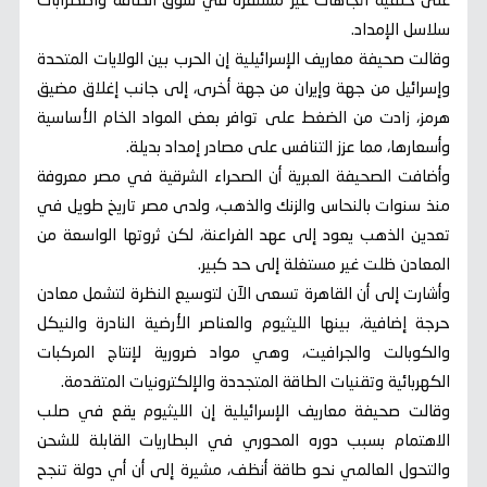
على خلفية اتجاهات غير مستقرة في سوق الطاقة واضطرابات
سلاسل الإمداد.
وقالت صحيفة معاريف الإسرائيلية إن الحرب بين الولايات المتحدة
وإسرائيل من جهة وإيران من جهة أخرى، إلى جانب إغلاق مضيق
هرمز، زادت من الضغط على توافر بعض المواد الخام الأساسية
وأسعارها، مما عزز التنافس على مصادر إمداد بديلة.
وأضافت الصحيفة العبرية أن الصحراء الشرقية في مصر معروفة
منذ سنوات بالنحاس والزنك والذهب، ولدى مصر تاريخ طويل في
تعدين الذهب يعود إلى عهد الفراعنة، لكن ثروتها الواسعة من
المعادن ظلت غير مستغلة إلى حد كبير.
وأشارت إلى أن القاهرة تسعى الآن لتوسيع النظرة لتشمل معادن
حرجة إضافية، بينها الليثيوم والعناصر الأرضية النادرة والنيكل
والكوبالت والجرافيت، وهي مواد ضرورية لإنتاج المركبات
الكهربائية وتقنيات الطاقة المتجددة والإلكترونيات المتقدمة.
وقالت صحيفة معاريف الإسرائيلية إن الليثيوم يقع في صلب
الاهتمام بسبب دوره المحوري في البطاريات القابلة للشحن
والتحول العالمي نحو طاقة أنظف، مشيرة إلى أن أي دولة تنجح