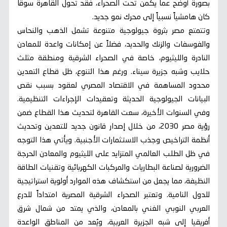
بصورة أوضح عما يكمن تحت الصحراء، فقد تحول القاهرة سوقاً
كان هامشياً نسبياً إلى محرك نمو جديد.
وتتمتع مصر بثروة جيولوجية متنوعة تشمل الذهب والنحاس
والفوسفات والزنك والحديد، فضلاً عن إمكانات واعدة للمعادن
النادرة والليثيوم، خاصة في الصحراء الشرقية ومنطقة مثلث
حلايب وشبه جزيرة سيناء. ورغم هذا التنوع، ظل قطاع التعدين
محدود المساهمة في الاقتصاد المصري لعقود بسبب نقص
البيانات الجيولوجية الحديثة وتعقيدات الإجراءات التنظيمية.
وفي السنوات الأخيرة، سعت القاهرة لتحديث هذا القطاع ضمن
رؤية مصر 2030، من خلال إصدار قانون جديد للتعدين وتحديث
أنظمة التراخيص وجذب الاستثمارات الأجنبية. ويأتي هذا التوجه
في ظل الطلب العالمي المتزايد على الليثيوم والمعادن الحرجة
الضرورية لصناعة البطاريات والمركبات الكهربائية وتقنيات الطاقة
النظيفة، مما يجعل من استكشاف هذه الموارد أولوية استراتيجية
للدول النامية. وتعتبر الصحراء الشرقية المصرية امتداداً للدرع
العربي النوبي الغني بالمعادن، والذي يمتد من شمال شرق
أفريقيا إلى شبه الجزيرة العربية، ويُعد من المناطق الواعدة