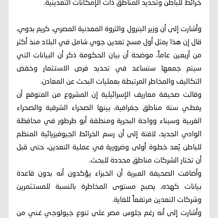
خرائط للباطن وتحديد المناطق ذات الإمكانات التعدينية.
وأشارت إلى أن وزير البترول والثروة المعدنية المصري، كريم بدوي،
قال إن هذا يمثل أول مسح تعدين جوي شامل في البلاد منذ أكثر
من أربعين عاماً، موضحة أن بيان الحكومة ذكر أن البيانات التي
سيتم جمعها ستساعد في تحديد فرص الاستثمار وخفض
التكاليف والمخاطر المرتبطة بعمليات البحث عن المعادن.
وقالت صحيفة معاريف الإسرائيلية إن المشروع من المتوقع أن
يغطي ستة مناطق جغرافية، بينها الصحراء الشرقية والصحراء
الغربية وسيناء وواحة البحرية ومنطقة أبو طرطور في محافظة
الوادي الجديد، لافتة إلى أن رسم الخرائط الجيوفيزيائية المنظم
للباطن يُعد خطوة أولى وضرورية في عملية التعدين، حتى قبل
أن تختار الشركات مناطق محددة للبحث.
وأضافت الصحيفة العبرية أن الخبراء يؤكدون أنه بدون قاعدة
بيانات كهذه، يصبح مستوى المخاطرة بالنسبة للمستثمرين
وشركات التعدين مرتفعاً للغاية.
وأشارت إلى أنه رغم جلوس مصر على تنوع جيولوجي غني من