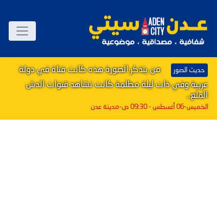
من يتذكر الصورة هذه كانت فتاة في دولة
حديث الصور
عربية وفي ذات ليلة مظلمة كانت تشاهد قنوات الدش
الملع..
الخميس-06 أغسطس - 09:30 ص
-مدينة عدن