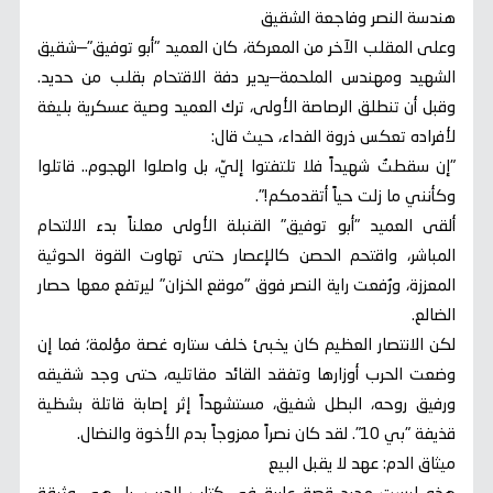
هندسة النصر وفاجعة الشقيق
وعلى المقلب الآخر من المعركة، كان العميد "أبو توفيق"—شقيق
الشهيد ومهندس الملحمة—يدير دفة الاقتحام بقلب من حديد.
وقبل أن تنطلق الرصاصة الأولى، ترك العميد وصية عسكرية بليغة
لأفراده تعكس ذروة الفداء، حيث قال:
"إن سقطتُ شهيداً فلا تلتفتوا إليّ، بل واصلوا الهجوم.. قاتلوا
وكأنني ما زلت حياً أتقدمكم!".
ألقى العميد "أبو توفيق" القنبلة الأولى معلناً بدء الالتحام
المباشر، واقتحم الحصن كالإعصار حتى تهاوت القوة الحوثية
المعززة، ورُفعت راية النصر فوق "موقع الخزان" ليرتفع معها حصار
الضالع.
لكن الانتصار العظيم كان يخبئ خلف ستاره غصة مؤلمة؛ فما إن
وضعت الحرب أوزارها وتفقد القائد مقاتليه، حتى وجد شقيقه
ورفيق روحه، البطل شفيق، مستشهداً إثر إصابة قاتلة بشظية
قذيفة "بي 10". لقد كان نصراً ممزوجاً بدم الأخوة والنضال.
ميثاق الدم: عهد لا يقبل البيع