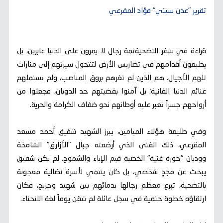
تقرير "عدن سيتي" فؤاد المقرعي
قراءة في سفر التضحيةثمة رجال لا يمرون على الدنيا عابرين، بل
يطبعون أقدامهم في تضاريس الأرض لتتحول سيرتهم إلى منارات
تلهم الأجيال. هم الذين لم تغرهم بروق المناصب، ولم تستملهم
غنائم الدنيا الفانية؛ بل آمنوا بقضيتهم حد الذوبان، فجعلوا من
أرواحهم جسراً تعبر عليه أوطانهم نحو ضفاف الكرامة والحرية.
وفي طليعة هؤلاء الميامين، يبرز الشهيد شفيق أحمد مسعد
المقرعي، ذلك الفتى الذي أرضعته جبال "الأزارق" الشامخة
ووديان "حورة غنية" الخصبة قيم الإباء والشموخ. لم يكن شفيق
يبحث عن مجدٍ شخصي، بل كان ينتمي لأسرة نضالية معجونة
بالتضحية، تبرع معظم رجالها بدمائهم بين شهيد وجريح، فكان
ارتقاؤه خطوة حتمية في سجل عائلة لم تتقن يوماً لغة الانحناء.