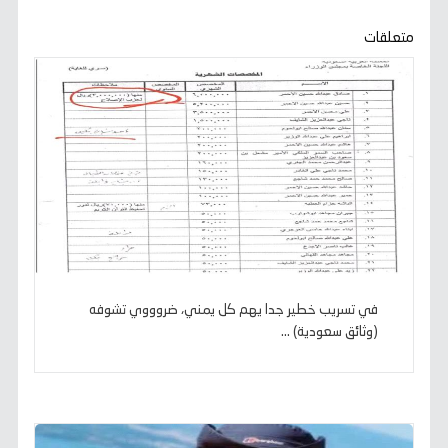
o
r
p
a
g
n
k
p
m
e
k
متعلقات
r
في تسريب خطير جدا يهم كل يمني، ضروووي تشوفه
(وثائق سعودية) ...