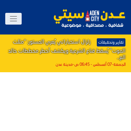
زلزال استخباراتي يُعري المستور: "مثلث
تقارير وتحقيقات
الموت" يُسقط قناع الشرعية ويكشف أخطر مخططات خالد
الع..
الجمعة-07 أغسطس - 06:45 ص
-مدينة عدن