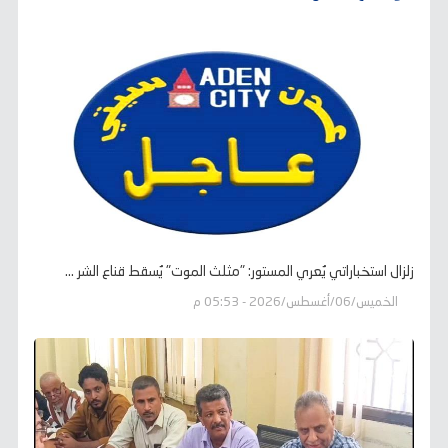
زلزال استخباراتي يُعري المستور: "مثلث الموت" يُسقط قناع الشر ...
الخميس/06/أغسطس/2026 - 05:53 م