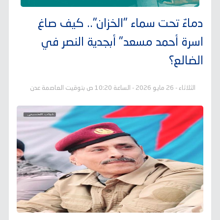
دماءٌ تحت سماء "الخزان".. كيف صاغ
اسرة أحمد مسعد" أبجدية النصر في
الضالع؟
الثلاثاء - 26 مايو 2026 - الساعة 10:20 ص بتوقيت العاصمة عدن