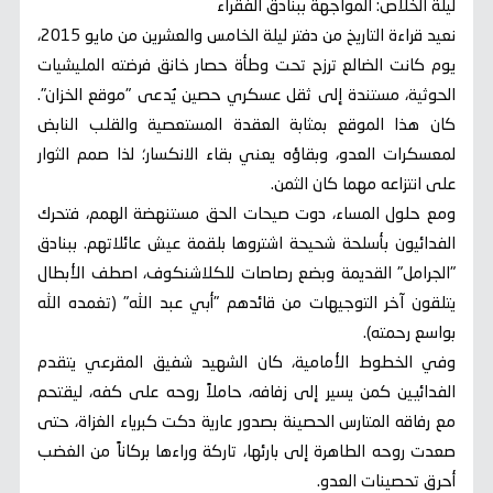
ليلة الخلاص: المواجهة ببنادق الفقراء
نعيد قراءة التاريخ من دفتر ليلة الخامس والعشرين من مايو 2015،
يوم كانت الضالع ترزح تحت وطأة حصار خانق فرضته المليشيات
الحوثية، مستندة إلى ثقل عسكري حصين يُدعى "موقع الخزان".
كان هذا الموقع بمثابة العقدة المستعصية والقلب النابض
لمعسكرات العدو، وبقاؤه يعني بقاء الانكسار؛ لذا صمم الثوار
على انتزاعه مهما كان الثمن.
ومع حلول المساء، دوت صيحات الحق مستنهضة الهمم، فتحرك
الفدائيون بأسلحة شحيحة اشتروها بلقمة عيش عائلاتهم. ببنادق
"الجرامل" القديمة وبضع رصاصات للكلاشنكوف، اصطف الأبطال
يتلقون آخر التوجيهات من قائدهم "أبي عبد الله" (تغمده الله
بواسع رحمته).
وفي الخطوط الأمامية، كان الشهيد شفيق المقرعي يتقدم
الفدائيين كمن يسير إلى زفافه، حاملاً روحه على كفه، ليقتحم
مع رفاقه المتارس الحصينة بصدور عارية دكت كبرياء الغزاة، حتى
صعدت روحه الطاهرة إلى بارئها، تاركة وراءها بركاناً من الغضب
أحرق تحصينات العدو.