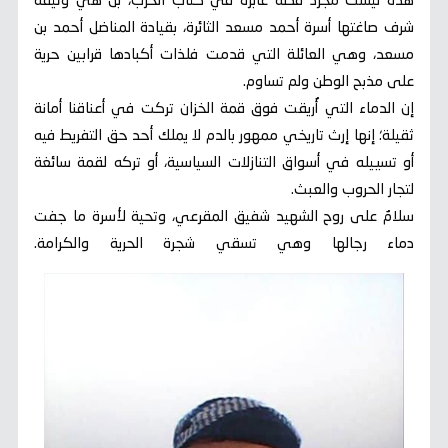
هذه ليست مجرد قصة عابرة في كتاب الحرب، بل هي وثيقة
شرف صاغتها أسرة أحمد مسعد الثائرة، بقيادة المناضل أحمد بن
مسعد، وهي العائلة التي قدمت فلذات أكبادها قرابين حرية
على مذبح الوطن ولم تساوم.
إن الدماء التي أُريقت فوق قمة الخزان تركت في أعناقنا أمانة
ثقيلة؛ إنها إرث تاريخي ممهور بالدم لا يملك أحد حق التفريط فيه
أو تسييله في أسواق التنازلات السياسية، أو تركه لقمة سائغة
لتجار الحروب والعبث.
سلامٌ على روح الشهيد شفيق المقرعي، وتحية لأسرة ما جفت
دماء رجالها وهي تسقي شجرة الحرية والكرامة.